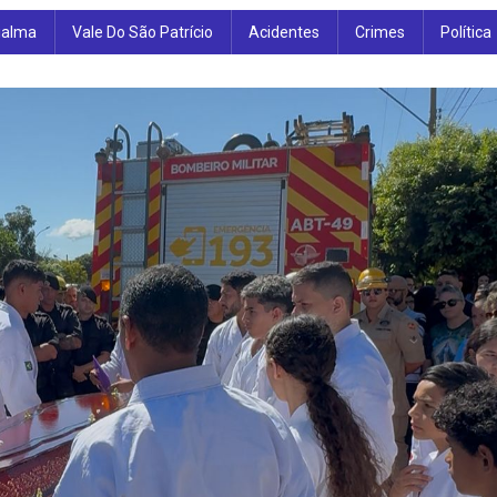
ialma
Vale Do São Patrício
Acidentes
Crimes
Política