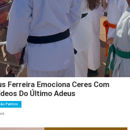
ius Ferreira Emociona Ceres Com
ídeos Do Último Adeus
ão Patrício
On
ent
Sepultamento
Do