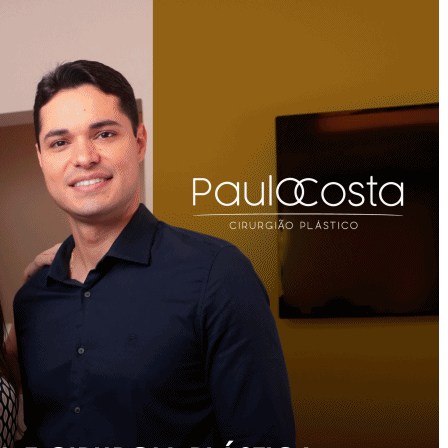
Atleta
Vinícius
Ferreira
Emociona
Ceres
Com
Cortejo
E
Homenagens;
Veja
Vídeos
Do
Último
Adeus