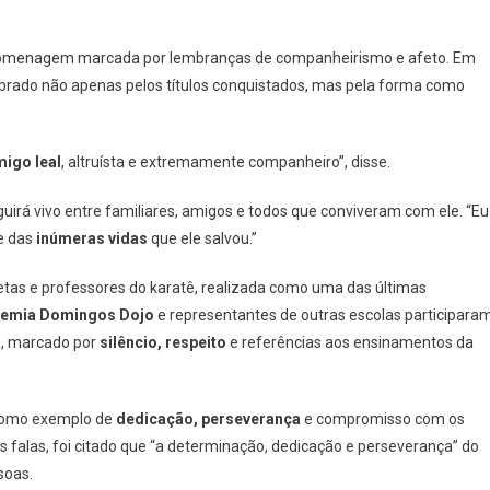
omenagem marcada por lembranças de companheirismo e afeto. Em
brado não apenas pelos títulos conquistados, mas pela forma como
igo leal
, altruísta e extremamente companheiro”, disse.
irá vivo entre familiares, amigos e todos que conviveram com ele. “Eu
 e das
inúmeras vidas
que ele salvou.”
as e professores do karatê, realizada como uma das últimas
emia Domingos Dojo
e representantes de outras escolas participara
s
, marcado por
silêncio, respeito
e referências aos ensinamentos da
 como exemplo de
dedicação, perseverança
e compromisso com os
 falas, foi citado que “a determinação, dedicação e perseverança” do
soas.