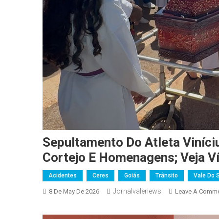
Sepultamento Do Atleta Viníc
Cortejo E Homenagens; Veja V
Acidentes
Ceres
Goiás
Trânsito
Vale Do S
Jornalvalenews
8 De May De 2026
Leave A Comm