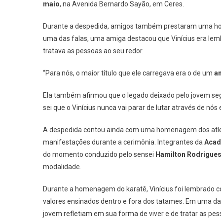
maio
, na Avenida Bernardo Sayão, em Ceres.
Durante a despedida, amigos também prestaram uma h
uma das falas, uma amiga destacou que Vinícius era lem
tratava as pessoas ao seu redor.
“Para nós, o maior título que ele carregava era o de um
am
Ela também afirmou que o legado deixado pelo jovem segu
sei que o Vinícius nunca vai parar de lutar através de nós
A despedida contou ainda com uma homenagem dos atlet
manifestações durante a cerimônia. Integrantes da
Acad
do momento conduzido pelo sensei
Hamilton Rodrigue
modalidade.
Durante a homenagem do karatê, Vinícius foi lembrado
valores ensinados dentro e fora dos tatames. Em uma das
jovem refletiam em sua forma de viver e de tratar as pes