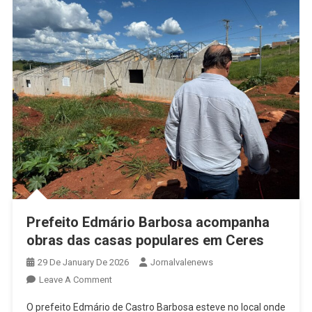
Prefeito Edmário Barbosa acompanha
obras das casas populares em Ceres
29 De January De 2026
Jornalvalenews
On
Leave A Comment
Prefeito
O prefeito Edmário de Castro Barbosa esteve no local onde
Edmário