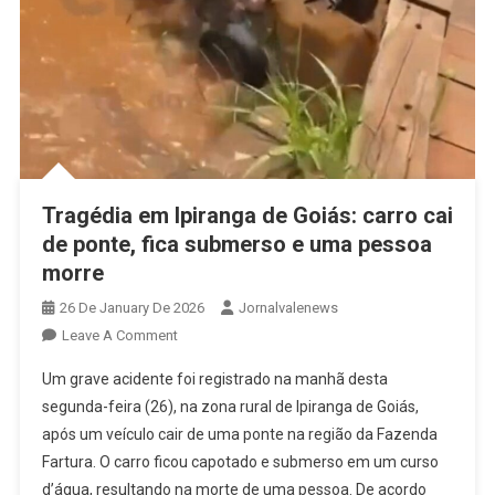
Tragédia em Ipiranga de Goiás: carro cai
de ponte, fica submerso e uma pessoa
morre
26 De January De 2026
Jornalvalenews
On
Leave A Comment
Tragédia
Um grave acidente foi registrado na manhã desta
Em
segunda-feira (26), na zona rural de Ipiranga de Goiás,
Ipiranga
após um veículo cair de uma ponte na região da Fazenda
De
Fartura. O carro ficou capotado e submerso em um curso
Goiás:
Carro
d’água, resultando na morte de uma pessoa. De acordo