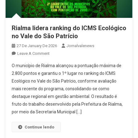
Rialma lidera ranking do ICMS Ecológico
no Vale do São Patrício
27 De January De 2026
Jornalvalenews
On
Leave A Comment
Rialma
O município de Rialma alcançou a pontuação máxima de
Lidera
2.800 pontos e garantiu o 1º lugar no ranking do ICMS
Ranking
Ecológico no Vale do São Patrício, conforme avaliação
Do
mais recente do programa, consolidando-se como
ICMS
Ecológico
destaque regional em gestão ambiental. O resultado é
No
fruto do trabalho desenvolvido pela Prefeitura de Rialma,
Vale
por meio da Secretaria Municipal […]
Do
São
Continue lendo
Patrício