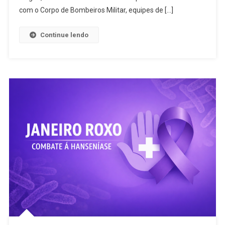
Cai
com o Corpo de Bombeiros Militar, equipes de […]
De
Ponte,
Continue lendo
Fica
Submerso
E
Uma
Pessoa
Morre