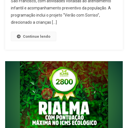
São Francisco, com atividades voltadas ao atendimento
Ação
Especial
infantil e acompanhamento preventivo da população. A
Na
programação inclui o projeto “Verão com Sorriso”,
UBS
direcionado a crianças […]
São
Francisco
Continue lendo
Voltada
À
Saúde
Infantil
E
Preventiva