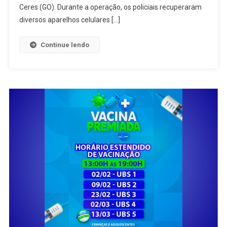
Furtar
Ceres (GO). Durante a operação, os policiais recuperaram
Comércio
diversos aparelhos celulares […]
Em
Ceres
Continue lendo