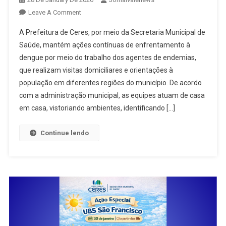
On
Leave A Comment
Prefeitura
A Prefeitura de Ceres, por meio da Secretaria Municipal de
De
Saúde, mantém ações contínuas de enfrentamento à
Ceres
dengue por meio do trabalho dos agentes de endemias,
Intensifica
que realizam visitas domiciliares e orientações à
Ações
De
população em diferentes regiões do município. De acordo
Combate
com a administração municipal, as equipes atuam de casa
À
em casa, vistoriando ambientes, identificando […]
Dengue
Com
Continue lendo
Atuação
Dos
Agentes
De
Endemias