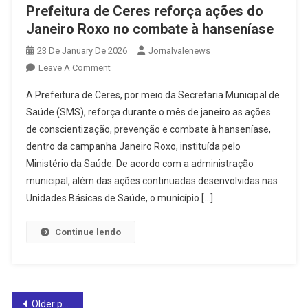
Prefeitura de Ceres reforça ações do
Janeiro Roxo no combate à hanseníase
23 De January De 2026
Jornalvalenews
On
Leave A Comment
Prefeitura
A Prefeitura de Ceres, por meio da Secretaria Municipal de
De
Saúde (SMS), reforça durante o mês de janeiro as ações
Ceres
de conscientização, prevenção e combate à hanseníase,
Reforça
dentro da campanha Janeiro Roxo, instituída pelo
Ações
Do
Ministério da Saúde. De acordo com a administração
Janeiro
municipal, além das ações continuadas desenvolvidas nas
Roxo
Unidades Básicas de Saúde, o município […]
No
Combate
Continue lendo
À
Hanseníase
Posts
Older posts