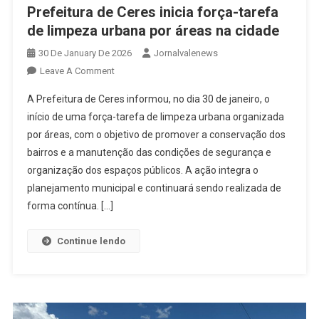
Prefeitura de Ceres inicia força-tarefa
de limpeza urbana por áreas na cidade
30 De January De 2026
Jornalvalenews
On
Leave A Comment
Prefeitura
A Prefeitura de Ceres informou, no dia 30 de janeiro, o
De
início de uma força-tarefa de limpeza urbana organizada
Ceres
por áreas, com o objetivo de promover a conservação dos
Inicia
bairros e a manutenção das condições de segurança e
Força-
Tarefa
organização dos espaços públicos. A ação integra o
De
planejamento municipal e continuará sendo realizada de
Limpeza
forma contínua. […]
Urbana
Por
Continue lendo
Áreas
Na
Cidade