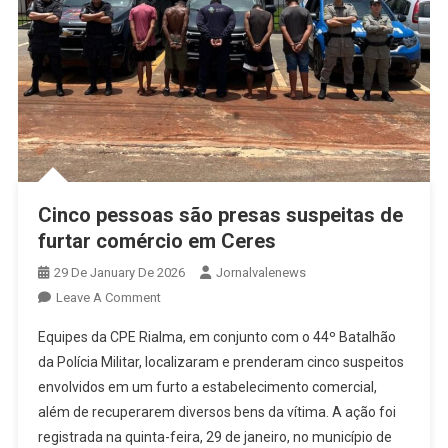
Cinco pessoas são presas suspeitas de
furtar comércio em Ceres
29 De January De 2026
Jornalvalenews
On
Leave A Comment
Cinco
Equipes da CPE Rialma, em conjunto com o 44º Batalhão
Pessoas
da Polícia Militar, localizaram e prenderam cinco suspeitos
São
envolvidos em um furto a estabelecimento comercial,
Presas
além de recuperarem diversos bens da vítima. A ação foi
Suspeitas
De
registrada na quinta-feira, 29 de janeiro, no município de