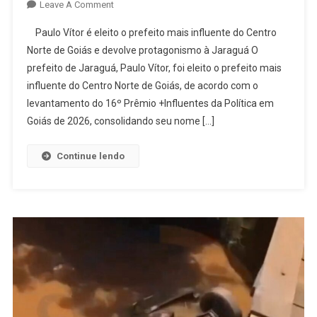
On
Leave A Comment
Paulo
Paulo Vítor é eleito o prefeito mais influente do Centro
Vítor
Norte de Goiás e devolve protagonismo à Jaraguá O
É
prefeito de Jaraguá, Paulo Vítor, foi eleito o prefeito mais
Eleito
influente do Centro Norte de Goiás, de acordo com o
O
Prefeito
levantamento do 16º Prêmio +Influentes da Política em
Mais
Goiás de 2026, consolidando seu nome […]
Influente
Do
Continue lendo
Centro
Norte
De
Goiás
E
Devolve
Protagonismo
À
Jaraguá