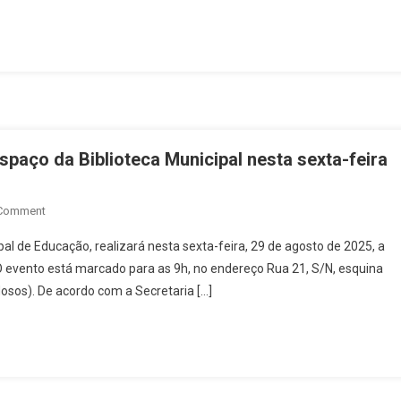
Realiza
5ª
Sessão
Ordinária
De
Agosto
Com
Entrega
spaço da Biblioteca Municipal nesta sexta-feira
De
Diversas
On
 Comment
Moções
Prefeitura
A
pal de Educação, realizará nesta sexta-feira, 29 de agosto de 2025, a
De
Personalidades
O evento está marcado para as 9h, no endereço Rua 21, S/N, esquina
Rialma
E
dosos). De acordo com a Secretaria […]
Inaugura
Entidades:
Novo
Veja
Espaço
Fotos
Da
Biblioteca
Municipal