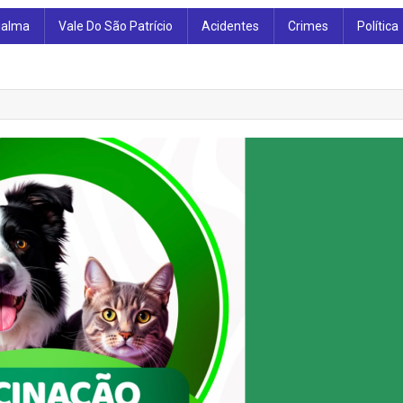
ialma
Vale Do São Patrício
Acidentes
Crimes
Política