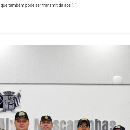
e que também pode ser transmitida aos […]
Divulga
Cronograma
Da
Vacinação
Antirrábica
De
Cães
E
Gatos
–
Terceira
Etapa