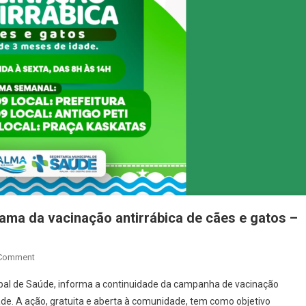
rama da vacinação antirrábica de cães e gatos –
On
 Comment
Prefeitura
cipal de Saúde, informa a continuidade da campanha de vacinação
De
ade. A ação, gratuita e aberta à comunidade, tem como objetivo
Rialma