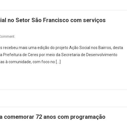
Nesta
Sexta-
Feira
cial no Setor São Francisco com serviços
(29)
On
 Comment
Prefeitura
es recebeu mais uma edição do projeto Ação Social nos Bairros, desta
De
ela Prefeitura de Ceres por meio da Secretaria de Desenvolvimento
Ceres
itas à comunidade, com foco no […]
Realiza
Ação
Social
No
Setor
São
Francisco
Com
Serviços
ara comemorar 72 anos com programação
Gratuitos