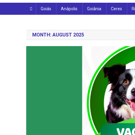
Goiás
Anápolis
Goiânia
Ceres
R
MONTH:
AUGUST 2025