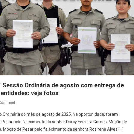
ª Sessão Ordinária de agosto com entrega de
entidades: veja fotos
On
 Comment
Câmara
ssão Ordinária do mês de agosto de 2025. Na oportunidade, foram
Municipal
 Pesar pelo falecimento do senhor Darcy Ferreira Gomes. Moção de
De
a. Moção de Pesar pelo falecimento da senhora Rosirene Alves […]
Ceres