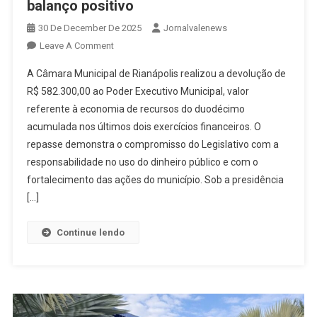
balanço positivo
30 De December De 2025
Jornalvalenews
On
Leave A Comment
Câmara
A Câmara Municipal de Rianápolis realizou a devolução de
De
R$ 582.300,00 ao Poder Executivo Municipal, valor
Rianápolis
referente à economia de recursos do duodécimo
Devolve
acumulada nos últimos dois exercícios financeiros. O
Quase
R$
repasse demonstra o compromisso do Legislativo com a
600
responsabilidade no uso do dinheiro público e com o
Mil
fortalecimento das ações do município. Sob a presidência
Aos
[…]
Cofres
Públicos
Continue lendo
Após
Balanço
Positivo