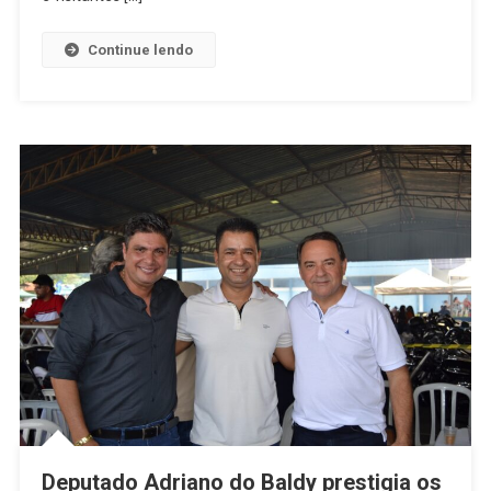
Por
Festa
Continue lendo
De
Sucesso
Sob
Gestão
De
Gilber
Miranda:
Veja
Fotos
Deputado Adriano do Baldy prestigia os