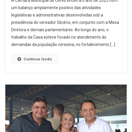
A Câmara Municipal de Ceres encerra o ano de 2025 com
De
um balanço amplamente positivo das atividades
Ceres
legislativas e administrativas desenvolvidas sob a
Encerra
presidência do vereador Glicério, em conjunto com a Mesa
2025
Com
Diretora e demais parlamentares. Ao longo do ano, o
Balanço
trabalho da Casa esteve focado no atendimento às
Positivo
demandas da população ceresina, no fortalecimento […]
E
Devolução
Continue lendo
De
Quase
Meio
Milhão
Aos
Cofres
Públicos