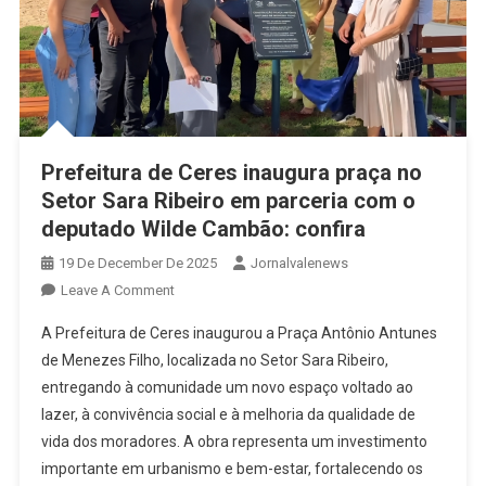
Prefeitura de Ceres inaugura praça no
Setor Sara Ribeiro em parceria com o
deputado Wilde Cambão: confira
19 De December De 2025
Jornalvalenews
On
Leave A Comment
Prefeitura
A Prefeitura de Ceres inaugurou a Praça Antônio Antunes
De
de Menezes Filho, localizada no Setor Sara Ribeiro,
Ceres
entregando à comunidade um novo espaço voltado ao
Inaugura
lazer, à convivência social e à melhoria da qualidade de
Praça
No
vida dos moradores. A obra representa um investimento
Setor
importante em urbanismo e bem-estar, fortalecendo os