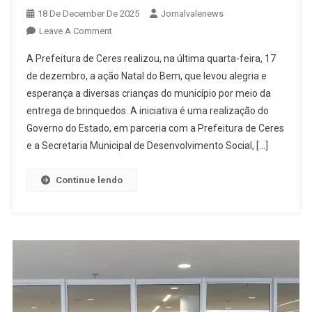
18 De December De 2025
Jornalvalenews
On
Leave A Comment
Natal
A Prefeitura de Ceres realizou, na última quarta-feira, 17
Do
de dezembro, a ação Natal do Bem, que levou alegria e
Bem
esperança a diversas crianças do município por meio da
Chega
entrega de brinquedos. A iniciativa é uma realização do
A
Ceres
Governo do Estado, em parceria com a Prefeitura de Ceres
Com
e a Secretaria Municipal de Desenvolvimento Social, […]
Entrega
De
Continue lendo
Brinquedos
Para
Crianças