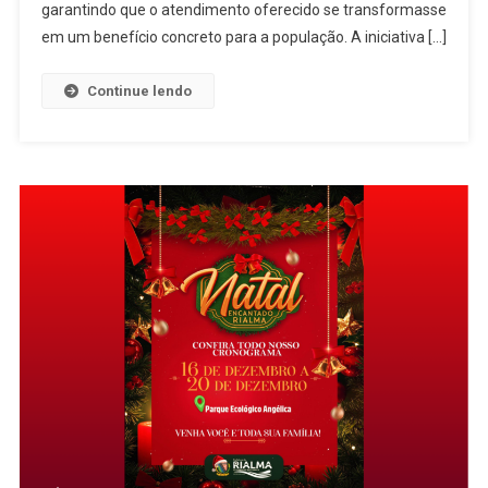
Óculos
garantindo que o atendimento oferecido se transformasse
De
em um benefício concreto para a população. A iniciativa […]
Grau
Por
Continue lendo
Meio
Do
Programa
Deputados
Aqui