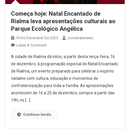
Começa hoje: Natal Encantado de
Rialma leva apresentações culturais ao
Parque Ecológico Angélica
16 De December De 2025
Jornalvalenews
On
Leave A Comment
Começa
A cidade de Rialma dá início, a partir desta terça-feira, 16
Hoje:
de dezembro, à programação especial do Natal Encantado
Natal
de Rialma, um evento preparado para celebrar o espírito
Encantado
natalino com cultura, educação e momentos de
De
Rialma
confraternização para toda a família. As apresentações
Leva
acontecem de 16 a 20 de dezembro, sempre a partir das
Apresentações
19h, no […]
Culturais
Ao
Continue lendo
Parque
Ecológico