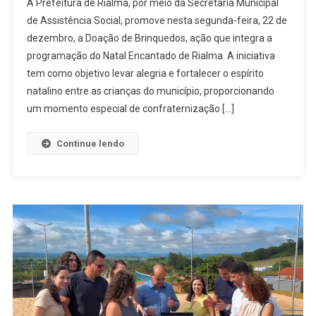
A Prefeitura de Rialma, por meio da Secretaria Municipal
De
de Assistência Social, promove nesta segunda-feira, 22 de
Rialma
dezembro, a Doação de Brinquedos, ação que integra a
Realiza
programação do Natal Encantado de Rialma. A iniciativa
Doação
De
tem como objetivo levar alegria e fortalecer o espírito
Brinquedos
natalino entre as crianças do município, proporcionando
Nesta
um momento especial de confraternização […]
Segunda-
Feira
Continue lendo
(22)