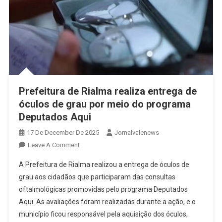
Prefeitura de Rialma realiza entrega de
óculos de grau por meio do programa
Deputados Aqui
17 De December De 2025
Jornalvalenews
On
Leave A Comment
Prefeitura
A Prefeitura de Rialma realizou a entrega de óculos de
De
grau aos cidadãos que participaram das consultas
Rialma
oftalmológicas promovidas pelo programa Deputados
Realiza
Aqui. As avaliações foram realizadas durante a ação, e o
Entrega
De
município ficou responsável pela aquisição dos óculos,