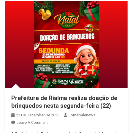
O
Município
E
O
Vale
Do
São
Patrício
Prefeitura de Rialma realiza doação de
brinquedos nesta segunda-feira (22)
22 De December De 2025
Jornalvalenews
On
Leave A Comment
Prefeitura