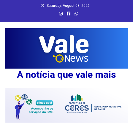
Skip
Saturday, August 08, 2026
to
content
A notícia que vale mais