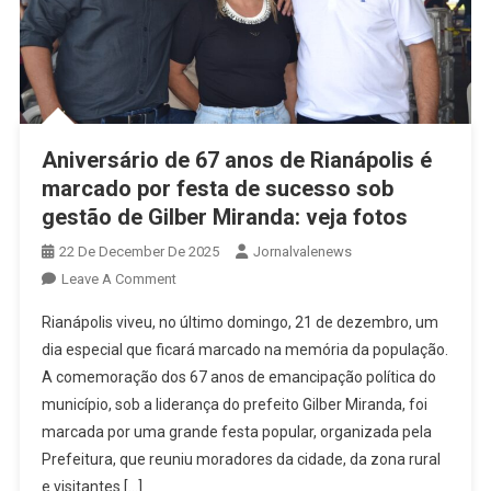
Aniversário de 67 anos de Rianápolis é
marcado por festa de sucesso sob
gestão de Gilber Miranda: veja fotos
22 De December De 2025
Jornalvalenews
On
Leave A Comment
Aniversário
Rianápolis viveu, no último domingo, 21 de dezembro, um
De
dia especial que ficará marcado na memória da população.
67
A comemoração dos 67 anos de emancipação política do
Anos
município, sob a liderança do prefeito Gilber Miranda, foi
De
Rianápolis
marcada por uma grande festa popular, organizada pela
É
Prefeitura, que reuniu moradores da cidade, da zona rural
Marcado
e visitantes […]