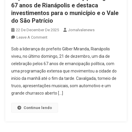
67 anos de Rianápolis e destaca
investimentos para o município e o Vale
do São Patrício
22 De December De 2025
Jornalvalenews
On
Leave A Comment
Deputado
Sob a liderança do prefeito Gilber Miranda, Rianápolis
Adriano
viveu, no último domingo, 21 de dezembro, um dia de
Do
celebração pelos 67 anos de emancipação política, com
Baldy
uma programação extensa que movimentou a cidade do
Prestigia
Os
início da manhã até o fim da tarde. Cavalgada, torneio de
67
truco, apresentações musicais, som automotivo e um
Anos
grande churrasco aberto […]
De
Rianápolis
Continue lendo
E
Destaca
Investimentos
Para