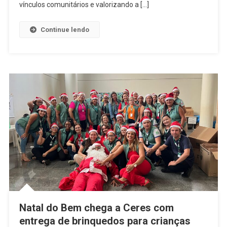
Sara
vínculos comunitários e valorizando a […]
Ribeiro
Em
Continue lendo
Parceria
Com
O
Deputado
Wilde
Cambão:
Confira
Natal do Bem chega a Ceres com
entrega de brinquedos para crianças