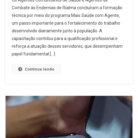
Comunitários
Combate às Endemias de Rialma concluíram a formação
De
técnica por meio do programa Mais Saúde com Agente,
Saúde
um passo importante para o fortalecimento do trabalho
E
De
desenvolvido diariamente junto à população. A
Endemias
capacitação contribui para a qualificação profissional e
De
reforça a atuação desses servidores, que desempenham
Rialma
papel fundamental […]
Concluem
Formação
Continue lendo
Técnica
Pelo
Programa
Mais
Saúde
Com
Agente