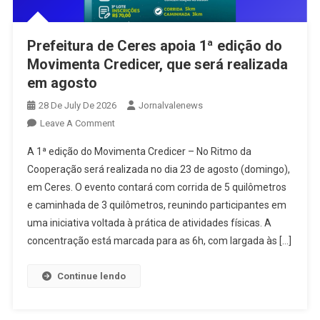
Prefeitura de Ceres apoia 1ª edição do
Movimenta Credicer, que será realizada
em agosto
28 De July De 2026
Jornalvalenews
On
Leave A Comment
Prefeitura
A 1ª edição do Movimenta Credicer – No Ritmo da
De
Cooperação será realizada no dia 23 de agosto (domingo),
Ceres
em Ceres. O evento contará com corrida de 5 quilômetros
Apoia
e caminhada de 3 quilômetros, reunindo participantes em
1ª
Edição
uma iniciativa voltada à prática de atividades físicas. A
Do
concentração está marcada para as 6h, com largada às […]
Movimenta
Credicer,
Continue lendo
Que
Será
Realizada