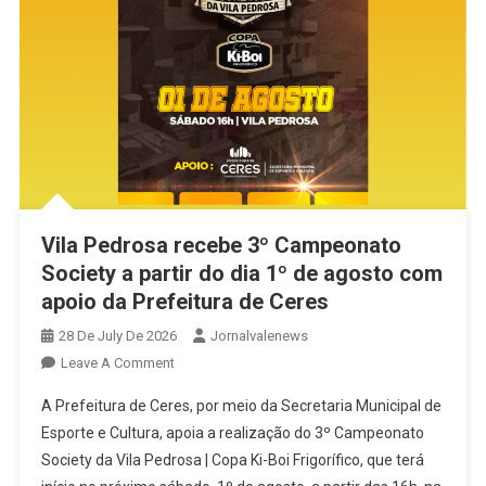
Do
PSB
Em
Ceres
Vila Pedrosa recebe 3º Campeonato
Society a partir do dia 1º de agosto com
apoio da Prefeitura de Ceres
28 De July De 2026
Jornalvalenews
On
Leave A Comment
Vila
A Prefeitura de Ceres, por meio da Secretaria Municipal de
Pedrosa
Esporte e Cultura, apoia a realização do 3º Campeonato
Recebe
Society da Vila Pedrosa | Copa Ki-Boi Frigorífico, que terá
3º