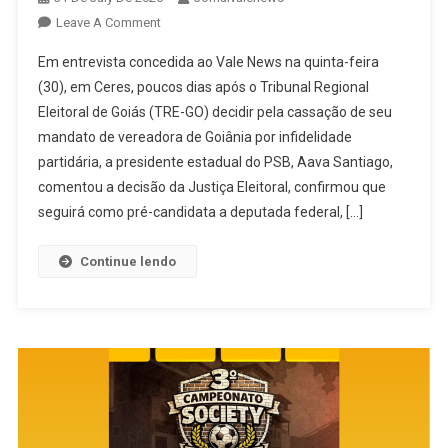
On
Leave A Comment
Após
Em entrevista concedida ao Vale News na quinta-feira
Cassação
(30), em Ceres, poucos dias após o Tribunal Regional
Do
Eleitoral de Goiás (TRE-GO) decidir pela cassação de seu
Mandato,
mandato de vereadora de Goiânia por infidelidade
Aava
Santiago
partidária, a presidente estadual do PSB, Aava Santiago,
Fala
comentou a decisão da Justiça Eleitoral, confirmou que
Ao
seguirá como pré-candidata a deputada federal, […]
Vale
News
Continue lendo
Sobre
Recurso
Ao
TSE,
Pré-
Candidatura
E
Futuro