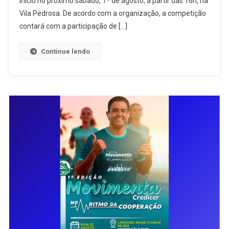
início no próximo sábado, 1º de agosto, a partir das 16h, na
Campeonato
Society
Vila Pedrosa. De acordo com a organização, a competição
A
contará com a participação de […]
Partir
Do
Continue lendo
Dia
1º
De
Agosto
Com
Apoio
Da
Prefeitura
De
Ceres