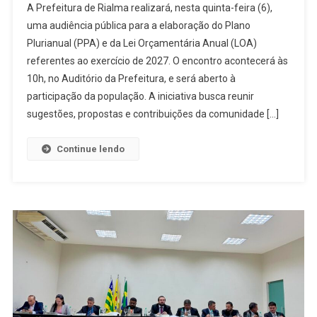
A Prefeitura de Rialma realizará, nesta quinta-feira (6),
De
uma audiência pública para a elaboração do Plano
Rialma
Plurianual (PPA) e da Lei Orçamentária Anual (LOA)
Convida
referentes ao exercício de 2027. O encontro acontecerá às
População
Para
10h, no Auditório da Prefeitura, e será aberto à
Audiência
participação da população. A iniciativa busca reunir
Pública
sugestões, propostas e contribuições da comunidade […]
Sobre
Investimentos
Continue lendo
E
Orçamento
De
2027
Nesta
Quinta-
Feira
(6)