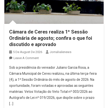
Câmara de Ceres realiza 1ª Sessão
Ordinária de agosto; confira o que foi
discutido e aprovado
5 De August De 2026
Jornalvalenews
On
Leave A Comment
Câmara
Sob a presidência do vereador Juliano Garcia Rosa, a
De
Câmara Municipal de Ceres realizou, na última terça-feira
Ceres
(4), a 1ª Sessão Ordinária do mês de agosto de 2026. Na
Realiza
oportunidade, foram votadas e aprovadas as seguintes
1ª
Sessão
matérias: Vetos Votação do Veto Total nº 003/2026 ao
Ordinária
Autógrafo de Lei nº 019/2026, que dispõe sobre o prazo
De
[…]
Agosto;