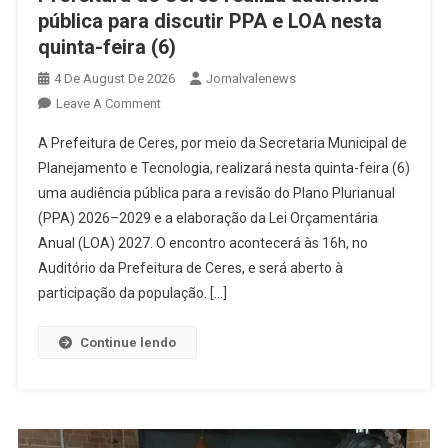
pública para discutir PPA e LOA nesta
quinta-feira (6)
4 De August De 2026
Jornalvalenews
On
Leave A Comment
Prefeitura
A Prefeitura de Ceres, por meio da Secretaria Municipal de
De
Planejamento e Tecnologia, realizará nesta quinta-feira (6)
Ceres
uma audiência pública para a revisão do Plano Plurianual
Realiza
(PPA) 2026–2029 e a elaboração da Lei Orçamentária
Audiência
Pública
Anual (LOA) 2027. O encontro acontecerá às 16h, no
Para
Auditório da Prefeitura de Ceres, e será aberto à
Discutir
participação da população. […]
PPA
E
Continue lendo
LOA
Nesta
Quinta-
Feira
(6)