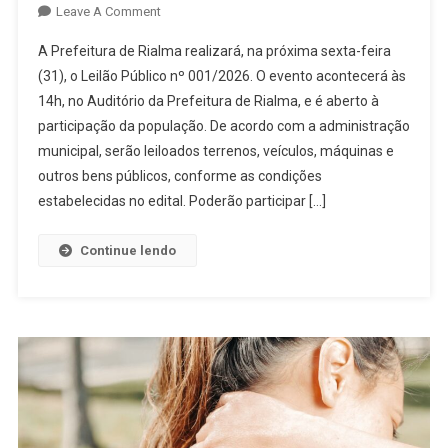
On
Leave A Comment
Prefeitura
A Prefeitura de Rialma realizará, na próxima sexta-feira
De
(31), o Leilão Público nº 001/2026. O evento acontecerá às
Rialma
14h, no Auditório da Prefeitura de Rialma, e é aberto à
Convida
participação da população. De acordo com a administração
População
Para
municipal, serão leiloados terrenos, veículos, máquinas e
Participar
outros bens públicos, conforme as condições
De
estabelecidas no edital. Poderão participar […]
Leilão
Público
Continue lendo
No
Dia
31
De
Julho;
Confira