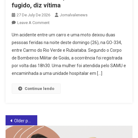
fugido, diz vítima
27 De July De 2026
Jornalvalenews
On
Leave A Comment
Após
Um acidente entre um carro e uma moto deixou duas
Bater
pessoas feridas na noite deste domingo (26), na GO-334,
Em
entre Carmo do Rio Verde e Rubiataba. Segundo o Corpo
Moto
de Bombeiros Militar de Goiás, a ocorrência foi registrada
Entre
Carmo
por volta das 18h30. Uma mulher foi atendida pelo SAMU e
Do
encaminhada a uma unidade hospitalar em […]
Rio
Verde
Continue lendo
E
Rubiataba,
Motorista
Teria
Posts
Older posts
Fugido,
Diz
navigation
Vítima