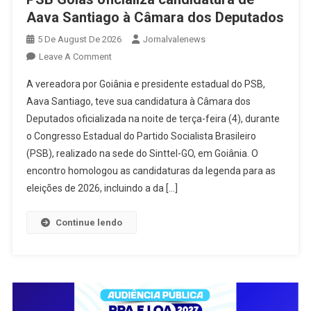
Aava Santiago à Câmara dos Deputados
5 De August De 2026
Jornalvalenews
On
Leave A Comment
PSB
A vereadora por Goiânia e presidente estadual do PSB,
Goiás
Aava Santiago, teve sua candidatura à Câmara dos
Oficializa
Deputados oficializada na noite de terça-feira (4), durante
Candidatura
o Congresso Estadual do Partido Socialista Brasileiro
De
Aava
(PSB), realizado na sede do Sinttel-GO, em Goiânia. O
Santiago
encontro homologou as candidaturas da legenda para as
À
eleições de 2026, incluindo a da […]
Câmara
Dos
Continue lendo
Deputados