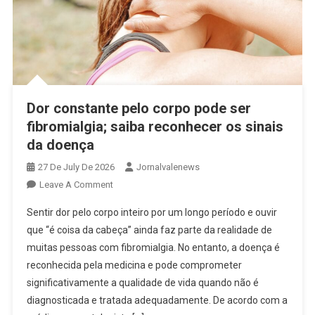
Dor constante pelo corpo pode ser
fibromialgia; saiba reconhecer os sinais
da doença
27 De July De 2026
Jornalvalenews
On
Leave A Comment
Dor
Sentir dor pelo corpo inteiro por um longo período e ouvir
Constante
que “é coisa da cabeça” ainda faz parte da realidade de
Pelo
muitas pessoas com fibromialgia. No entanto, a doença é
Corpo
reconhecida pela medicina e pode comprometer
Pode
Ser
significativamente a qualidade de vida quando não é
Fibromialgia;
diagnosticada e tratada adequadamente. De acordo com a
Saiba