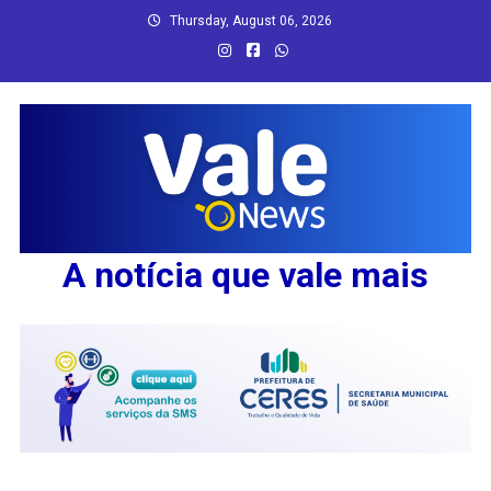
Skip
Thursday, August 06, 2026
to
content
A notícia que vale mais