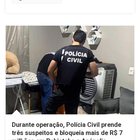
Campeonato
Com
Apoio
Do
Deputado
Wilde
Cambão
–
Confira
Durante operação, Polícia Civil prende
três suspeitos e bloqueia mais de R$ 7