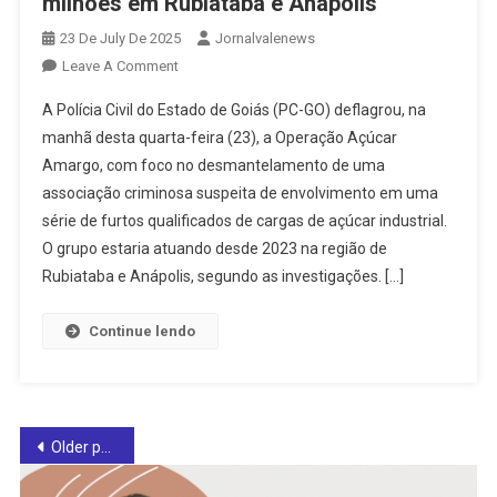
milhões em Rubiataba e Anápolis
23 De July De 2025
Jornalvalenews
On
Leave A Comment
Durante
A Polícia Civil do Estado de Goiás (PC-GO) deflagrou, na
Operação,
manhã desta quarta-feira (23), a Operação Açúcar
Polícia
Amargo, com foco no desmantelamento de uma
Civil
associação criminosa suspeita de envolvimento em uma
Prende
Três
série de furtos qualificados de cargas de açúcar industrial.
Suspeitos
O grupo estaria atuando desde 2023 na região de
E
Rubiataba e Anápolis, segundo as investigações. […]
Bloqueia
Mais
Continue lendo
De
R$
7
Milhões
Posts
Older posts
Em
Rubiataba
navigation