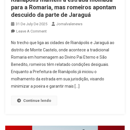
para a Romaria, mas romeiros apontam
descuido da parte de Jaraguá
31 De July De 2025
Jornalvalenews
On
Leave A Comment
Rianápolis
No trecho que liga as cidades de Rianápolis e Jaraguá ao
Mantém
distrito de Monte Castelo, onde acontece a tradicional
A
Romaria em homenagem ao Divino Pai Eterno e São
Estrada
Benedito, romeiros têm relatado condições desiguais.
Molhada
Para
Enquanto a Prefeitura de Rianápolis já iniciou o
A
molhamento da estrada em sua jurisdição, visando
Romaria,
minimizar a poeira e garantir mais […]
Mas
Romeiros
Continue lendo
Apontam
Descuido
Da
Parte