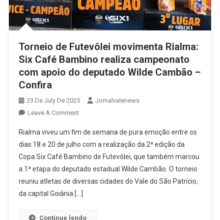
Torneio de Futevôlei movimenta Rialma:
Six Café Bambino realiza campeonato
com apoio do deputado Wilde Cambão –
Confira
23 De July De 2025
Jornalvalenews
On
Leave A Comment
Torneio
Rialma viveu um fim de semana de pura emoção entre os
De
dias 18 e 20 de julho com a realização da 2ª edição da
Futevôlei
Copa Six Café Bambino de Futevôlei, que também marcou
Movimenta
a 1ª etapa do deputado estadual Wilde Cambão. O torneio
Rialma:
Six
reuniu atletas de diversas cidades do Vale do São Patrício,
Café
da capital Goiânia […]
Bambino
Realiza
Continue lendo