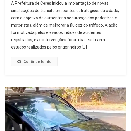
A Prefeitura de Ceres iniciou a implantação de novas
De
sinalizações de trânsito em pontos estratégicos da cidade,
Ceres
com o objetivo de aumentar a segurança dos pedestres e
Implanta
motoristas, além de melhorar a fluidez do tráfego. A ação
Novas
Sinalizações
foi motivada pelos elevados índices de acidentes
De
registrados, e as intervenções foram baseadas em
Trânsito
estudos realizados pelos engenheiros […]
Para
Melhorar
Continue lendo
A
Segurança