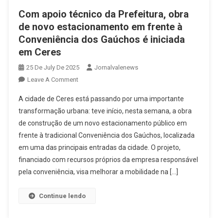
Com apoio técnico da Prefeitura, obra
de novo estacionamento em frente à
Conveniência dos Gaúchos é iniciada
em Ceres
25 De July De 2025
Jornalvalenews
On
Leave A Comment
Com
A cidade de Ceres está passando por uma importante
Apoio
transformação urbana: teve início, nesta semana, a obra
Técnico
de construção de um novo estacionamento público em
Da
frente à tradicional Conveniência dos Gaúchos, localizada
Prefeitura,
Obra
em uma das principais entradas da cidade. O projeto,
De
financiado com recursos próprios da empresa responsável
Novo
pela conveniência, visa melhorar a mobilidade na […]
Estacionamento
Em
Continue lendo
Frente
À