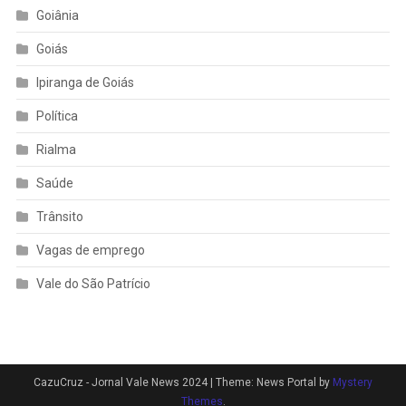
Goiânia
Goiás
Ipiranga de Goiás
Política
Rialma
Saúde
Trânsito
Vagas de emprego
Vale do São Patrício
CazuCruz - Jornal Vale News 2024
|
Theme: News Portal by
Mystery
Themes
.