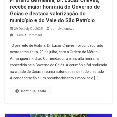
Prefeito de Rialma, Dr. Lucas Chaves,
recebe maior honraria do Governo de
Goiás e destaca valorização do
município e do Vale do São Patrício
29 De July De 2025
Jornalvalenews
On
Leave A Comment
Prefeito
O prefeito de Rialma, Dr. Lucas Chaves, foi condecorado
De
nesta terça-feira, 29 de julho, com a Ordem do Mérito
Rialma,
Anhanguera – Grau Comendador, a mais alta honraria
Dr.
concedida pelo Governo de Goiás. A cerimônia foi realizada
Lucas
Chaves,
na cidade de Goiás e reuniu autoridades de todo o estado.
Recebe
A condecoração é um reconhecimento simbólico e […]
Maior
Honraria
Continue lendo
Do
Governo
De
Goiás