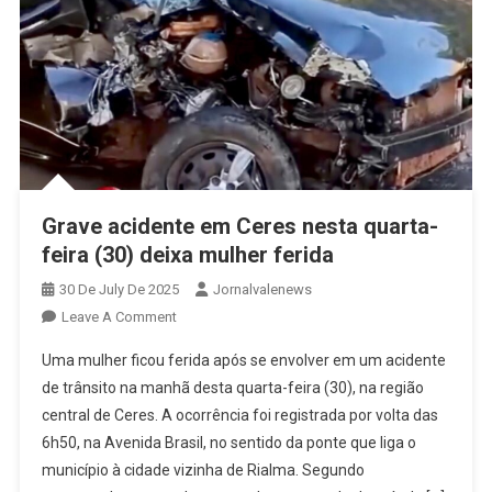
Grave acidente em Ceres nesta quarta-
feira (30) deixa mulher ferida
30 De July De 2025
Jornalvalenews
On
Leave A Comment
Grave
Uma mulher ficou ferida após se envolver em um acidente
Acidente
de trânsito na manhã desta quarta-feira (30), na região
Em
central de Ceres. A ocorrência foi registrada por volta das
Ceres
6h50, na Avenida Brasil, no sentido da ponte que liga o
Nesta
Quarta-
município à cidade vizinha de Rialma. Segundo