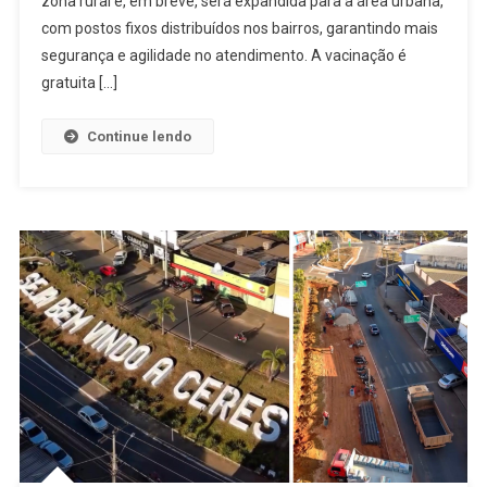
zona rural e, em breve, será expandida para a área urbana,
Campanha
De
com postos fixos distribuídos nos bairros, garantindo mais
Vacinação
segurança e agilidade no atendimento. A vacinação é
Antirrábica
gratuita […]
2025
Continue lendo