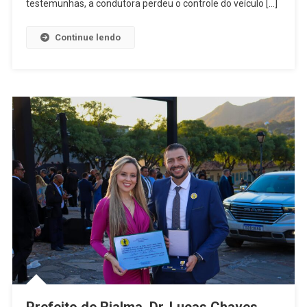
Feira
testemunhas, a condutora perdeu o controle do veículo […]
(30)
Deixa
Continue lendo
Mulher
Ferida