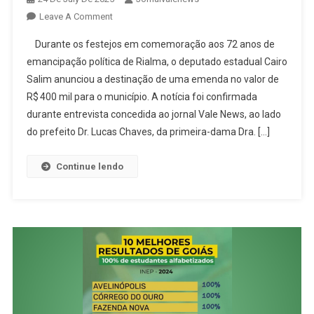
On
Leave A Comment
Dr.
Durante os festejos em comemoração aos 72 anos de
Lucas
emancipação política de Rialma, o deputado estadual Cairo
Chaves
Salim anunciou a destinação de uma emenda no valor de
Celebra
R$ 400 mil para o município. A notícia foi confirmada
Emenda
De
durante entrevista concedida ao jornal Vale News, ao lado
R$
do prefeito Dr. Lucas Chaves, da primeira-dama Dra. […]
400
Mil
Continue lendo
Para
Rialma
Destinada
Pelo
Deputado
Cairo
Salim