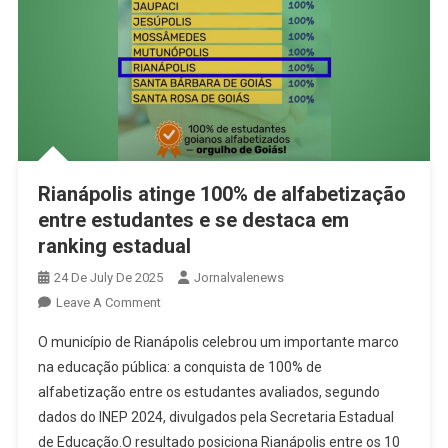
Rianápolis atinge 100% de alfabetização
entre estudantes e se destaca em
ranking estadual
24 De July De 2025
Jornalvalenews
On
Leave A Comment
Rianápolis
O município de Rianápolis celebrou um importante marco
Atinge
na educação pública: a conquista de 100% de
100%
alfabetização entre os estudantes avaliados, segundo
De
dados do INEP 2024, divulgados pela Secretaria Estadual
Alfabetização
Entre
de Educação.O resultado posiciona Rianápolis entre os 10