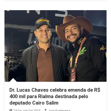
Conveniência
Dos
Gaúchos
É
Iniciada
Em
Ceres
Dr. Lucas Chaves celebra emenda de R$
400 mil para Rialma destinada pelo
deputado Cairo Salim
24 De July De 2025
Jornalvalenews