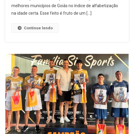
Estudantes
melhores municípios de Goiás no índice de alfabetização
E
na idade certa. Esse feito é fruto de um […]
Se
Destaca
Continue lendo
Em
Ranking
Estadual