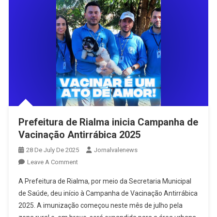
E
Destaca
Valorização
Do
Município
E
Do
Vale
Do
São
Patrício
Prefeitura de Rialma inicia Campanha de
Vacinação Antirrábica 2025
28 De July De 2025
Jornalvalenews
On
Leave A Comment
Prefeitura
A Prefeitura de Rialma, por meio da Secretaria Municipal
De
de Saúde, deu início à Campanha de Vacinação Antirrábica
Rialma
2025. A imunização começou neste mês de julho pela
Inicia