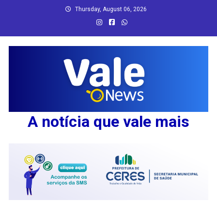
Skip
Thursday, August 06, 2026
to
content
A notícia que vale mais