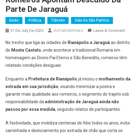
Parte De Jaraguá
Goiás
Política
Trânsito
Vale Do São Patrício
Jornalvalenews
On
31 De July De 2025
Leave A Comment
Rianáp
No trecho que liga as cidades de
Rianápolis e Jaraguá
ao distrito
Mant
de
Monte Castelo
, onde acontece a tradicional Romaria em
A
homenagem ao Divino Pai Eterno e São Benedito, romeiros têm
Estra
relatado condições desiguais.
Molha
Para
Enquanto a
Prefeitura de Rianápolis
já iniciou o
molhamento da
A
Romar
estrada em sua jurisdição
, visando minimizar a poeira e
Mas
garantir mais qualidade aos romeiros, o segmento do trajeto sob
Romei
responsabilidade da
administração de Jaraguá ainda não
Apon
passou por essa medida
, segundo relatos de participantes.
Descu
Da
A festividade, que mobiliza centenas de fiéis todos os anos, inclui
Parte
caminhada e deslocamento por estrada de chão que corta os
De