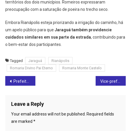
territórios dos dois municípios. Romeiros expressaram
Jarag
preocupação com a saturação de poeira no trecho seco.
Embora Rianápolis esteja priorizando a irrigação do caminho, há
um apelo público para que
Jaraguá também providencie
cuidados similares em sua parte da estrada
, contribuindo para
o bem-estar dos participantes.
Tagged
Jaraguá
Rianápolis
Romaria Divino Pai Eterno
Romaria Monte Castelo
Post
Prefeitura de Ceres implanta novas sinalizações de trânsito para melhorar a segurança
Vice-prefeito de Rianápolis participa da abertura da Correição Integrada da Vara do Trabalho de Ceres
navigation
Leave a Reply
Your email address will not be published.
Required fields
are marked
*