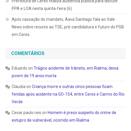
Prefeitura de Ceres realiza audiência pública para discutir
PPA e LOA nesta quinta-feira (6)
Após cassação do mandato, Aava Santiago fala ao Vale
News sobre recurso ao TSE, pré-candidatura e futuro do PSB
em Ceres
COMENTÁRIOS
Eduardo
on
Trágico acidente de trânsito, em Rialma, deixa
jovem de 19 anos morta
Claudia
on
Criança morre e outras cinco pessoas ficam
feridas após acidente na GO-154, entre Ceres e Carmo do Rio
Verde
Cesar paulo reis
on
Homem é preso suspeito do crime de
estupro de vulnerável, ocorrido em Rialma