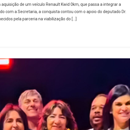
 aquisição de um veículo Renault Kwid 0km, que passa a integrar a
De
rdo com a Secretaria, a conquista contou com o apoio do deputado Dr.
Saúde
cidos pela parceria na viabilização do […]
De
Rialma
Ganha
Novo
Veículo
E
Reforça
Sua
Frota