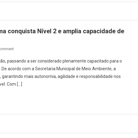
Saúde
Mental
No
Ambiente
ma conquista Nível 2 e amplia capacidade de
Escolar
On
Comment
Secretaria
cação, passando a ser considerado plenamente capacitado para o
De
l. De acordo com a Secretaria Municipal de Meio Ambiente, a
Meio
 garantindo mais autonomia, agilidade e responsabilidade nos
Ambiente
el. Com […]
De
Rialma
Conquista
Nível
2
E
Amplia
Capacidade