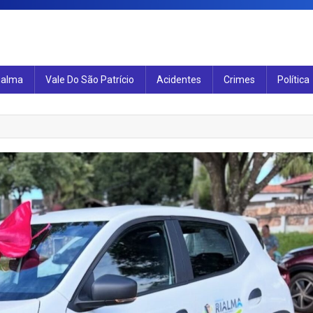
ialma
Vale Do São Patrício
Acidentes
Crimes
Política