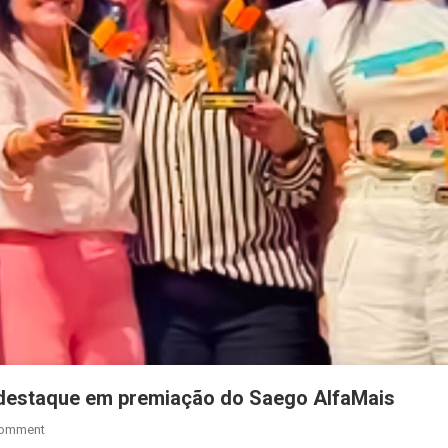
 destaque em premiação do Saego AlfaMais
On
Comment