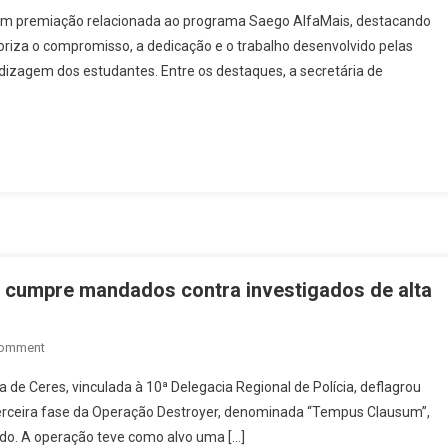
Secretaria
 em premiação relacionada ao programa Saego AlfaMais, destacando
De
aloriza o compromisso, a dedicação e o trabalho desenvolvido pelas
Educação
dizagem dos estudantes. Entre os destaques, a secretária de
De
Rialma
É
Destaque
Em
Premiação
Do
Saego
AlfaMais
 cumpre mandados contra investigados de alta
On
Comment
Operação
cia de Ceres, vinculada à 10ª Delegacia Regional de Polícia, deflagrou
Com
terceira fase da Operação Destroyer, denominada “Tempus Clausum”,
Apoio
do. A operação teve como alvo uma […]
Aéreo