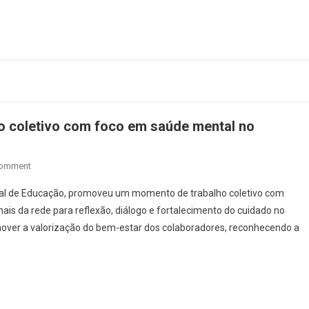
Em
Ceres
Cumpre
Mandados
Contra
Investigados
De
Alta
o coletivo com foco em saúde mental no
Periculosidade
Ligados
On
Comment
Ao
Prefeitura
Tráfico
ipal de Educação, promoveu um momento de trabalho coletivo com
De
ais da rede para reflexão, diálogo e fortalecimento do cuidado no
Ceres
omover a valorização do bem-estar dos colaboradores, reconhecendo a
Promove
Trabalho
Coletivo
Com
Foco
Em