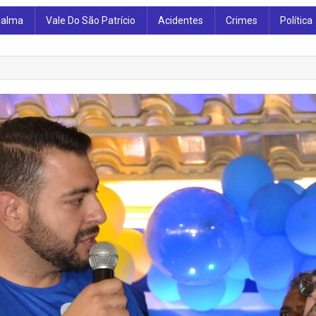
ialma
Vale Do São Patrício
Acidentes
Crimes
Política