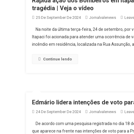
Rápida ação dos Bombeiros em Itapac
tragédia | Veja o vídeo
25 De September De 2024
Jornalvalenews
Leav
Na noite da última terça-feira, 24 de setembro, por 
Itapaci foi acionada para atender uma ocorrência de 
incêndio em residência, localizada na Rua Assunção, a
Continue lendo
Edmário lidera intenções de voto par
24 De September De 2024
Jornalvalenews
Leav
De acordo com uma pesquisa registrada no dia 18 de
que aparece na frente nas intenções de voto para a P