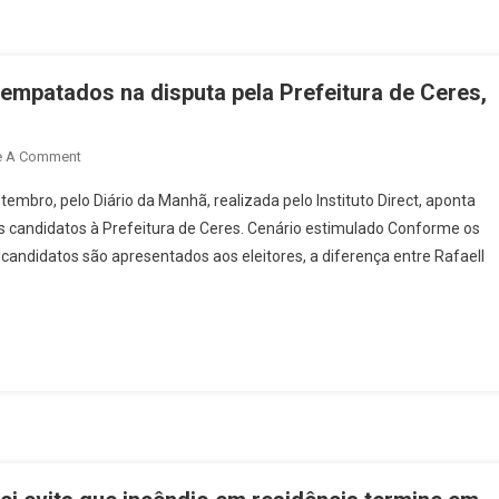
Em
Carmo
Do
Rio
empatados na disputa pela Prefeitura de Ceres,
Verde
On
e A Comment
Três
mbro, pelo Diário da Manhã, realizada pelo Instituto Direct, aponta
Candidatos
is candidatos à Prefeitura de Ceres. Cenário estimulado Conforme os
Estão
andidatos são apresentados aos eleitores, a diferença entre Rafaell
Tecnicamente
Empatados
Na
Disputa
Pela
Prefeitura
De
Ceres,
Segundo
Pesquisa