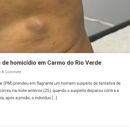
a de homicídio em Carmo do Rio Verde
On
e A Comment
Homem
litar (PM) prendeu em flagrante um homem suspeito de tentativa de
É
orreu na noite anterior (25), quando o suspeito disparou contra a
Preso
a, após a prisão, o indivíduo […]
Suspeito
De
Tentativa
De
Homicídio