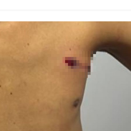
Prefeitura
De
Rialma,
Segundo
Pesquisa