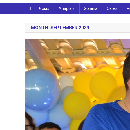
Goiás
Anápolis
Goiânia
Ceres
R
MONTH:
SEPTEMBER 2024