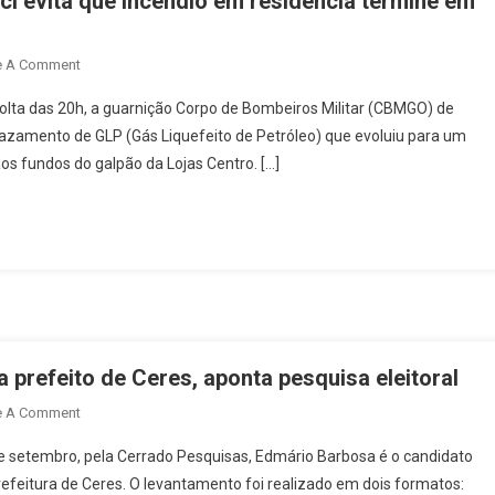
i evita que incêndio em residência termine em
On
e A Comment
Rápida
volta das 20h, a guarnição Corpo de Bombeiros Militar (CBMGO) de
Ação
vazamento de GLP (Gás Liquefeito de Petróleo) que evoluiu para um
Dos
os fundos do galpão da Lojas Centro. […]
Bombeiros
Em
Itapaci
Evita
Que
Incêndio
Em
Residência
Termine
a prefeito de Ceres, aponta pesquisa eleitoral
Em
On
e A Comment
Tragédia
Edmário
|
 setembro, pela Cerrado Pesquisas, Edmário Barbosa é o candidato
Lidera
Veja
refeitura de Ceres. O levantamento foi realizado em dois formatos:
Intenções