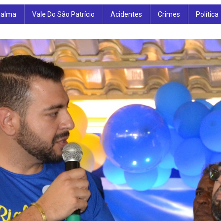
ialma
Vale Do São Patrício
Acidentes
Crimes
Política