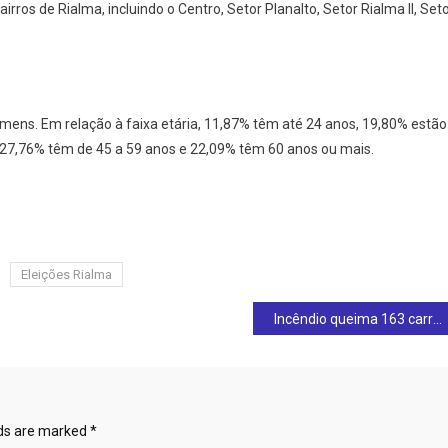
rros de Rialma, incluindo o Centro, Setor Planalto, Setor Rialma II, Set
mens. Em relação à faixa etária, 11,87% têm até 24 anos, 19,80% estão
, 27,76% têm de 45 a 59 anos e 22,09% têm 60 anos ou mais.
Eleições Rialma
em Carmo do Rio Verde
Incêndio queima 163 carros
lds are marked
*