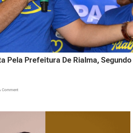
ta Pela Prefeitura De Rialma, Segundo
On
A Comment
Dr.
Lucas
Chaves
Lidera
Disputa
Pela