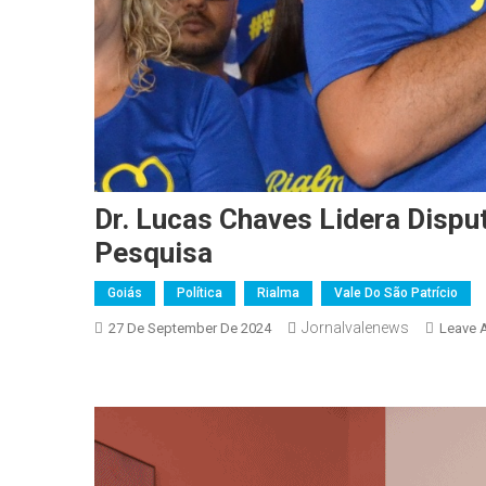
Dr. Lucas Chaves Lidera Dispu
Pesquisa
Goiás
Política
Rialma
Vale Do São Patrício
Jornalvalenews
27 De September De 2024
Leave 