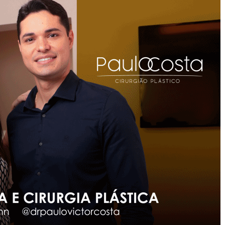
Prefeitura
De
Rialma,
Segundo
Pesquisa