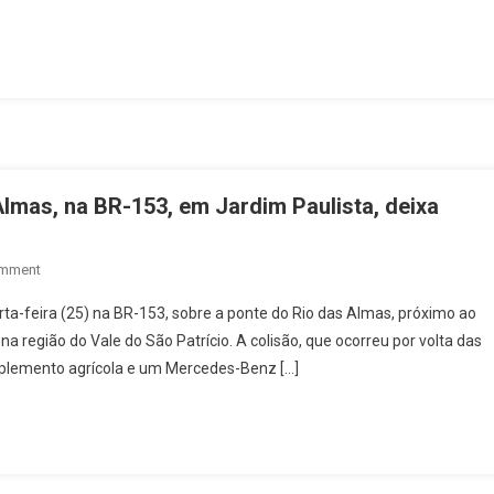
Deixa
Dois
Mortos
E
Dois
Feridos
Em
Estado
Almas, na BR-153, em Jardim Paulista, deixa
Grave
(veja
On
omment
O
Grave
Vídeo)
ta-feira (25) na BR-153, sobre a ponte do Rio das Almas, próximo ao
Acidente
na região do Vale do São Patrício. A colisão, que ocorreu por volta das
Na
plemento agrícola e um Mercedes-Benz […]
Ponte
Do
Rio
Das
Almas,