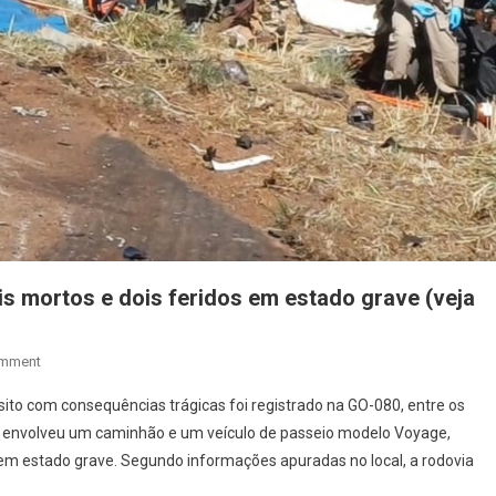
is mortos e dois feridos em estado grave (veja
On
omment
Trágico
sito com consequências trágicas foi registrado na GO-080, entre os
Acidente
são envolveu um caminhão e um veículo de passeio modelo Voyage,
Na
em estado grave. Segundo informações apuradas no local, a rodovia
GO-
080