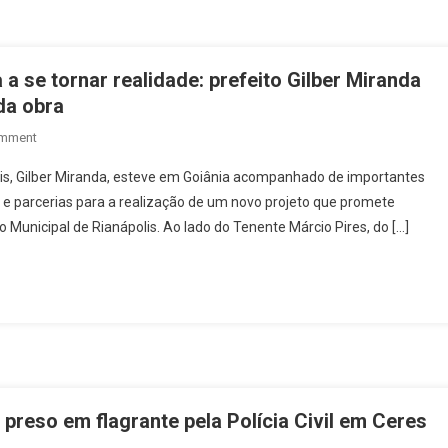
Na
BR-
153,
Em
a se tornar realidade: prefeito Gilber Miranda
Jardim
da obra
Paulista,
On
omment
Deixa
Lago
Veículos
polis, Gilber Miranda, esteve em Goiânia acompanhado de importantes
Municipal
Destruídos
os e parcerias para a realização de um novo projeto que promete
De
(veja
 Municipal de Rianápolis. Ao lado do Tenente Márcio Pires, do […]
Rianápolis
O
Começa
Vídeo)
A
Se
Tornar
Realidade:
Prefeito
Gilber
Miranda
preso em flagrante pela Polícia Civil em Ceres
Articula