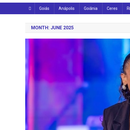
Goiás
Anápolis
Goiânia
Ceres
R
MONTH:
JUNE 2025