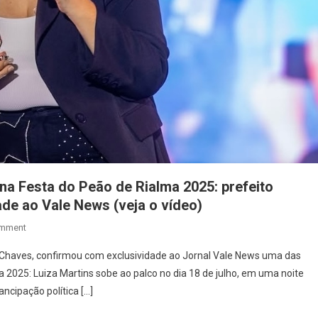
na Festa do Peão de Rialma 2025: prefeito
de ao Vale News (veja o vídeo)
On
omment
Show
s Chaves, confirmou com exclusividade ao Jornal Vale News uma das
De
2025: Luiza Martins sobe ao palco no dia 18 de julho, em uma noite
Luíza
ncipação política […]
Martins
É