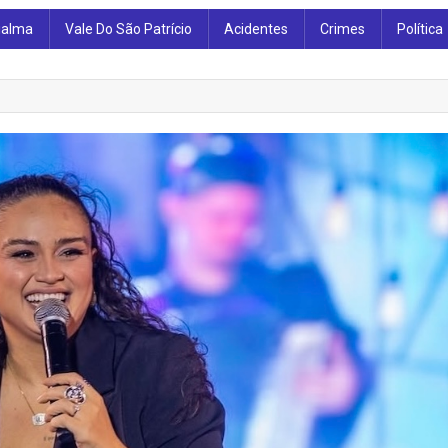
ialma
Vale Do São Patrício
Acidentes
Crimes
Política