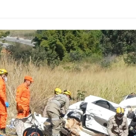
Confirmado
Na
Festa
Do
Peão
De
Rialma
2025:
Prefeito
Lucas
Chaves
Revela
Com
Exclusividade
Ao
Vale
News
(veja
O
Vídeo)