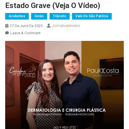
Estado Grave (veja O Vídeo)
Acidentes
Goiás
Trânsito
Vale Do São Patrício
Jornalvalenews
27 De June De 2025
On
Leave A Comment
Trágico
Acidente
Na
GO-
080
Deixa
Dois
Mortos
E
Dois
Feridos
Em
Estado
Grave