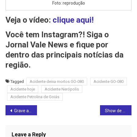
Foto: reprodução
Veja o vídeo:
clique aqui!
Você tem Instagram?! Siga o
Jornal Vale News e fique por
dentro das principais notícias da
região.
Tagged
Acidente deixa mortos GO-080
Acidente GO-080
Acidente hoje
Acidente Nerópolis
Acidente Petrolina de Goiás
Post
Grave acidente na ponte do Rio das Almas, na BR-153, em Jardim Paulista, deixa veículos destruídos (veja o vídeo)
Show de Luíza Martins é confirmado na Festa do Peão de Rialma 2025: prefeito Lucas Chaves revela com exclusividade ao Vale News (veja o vídeo)
navigation
Leave a Reply