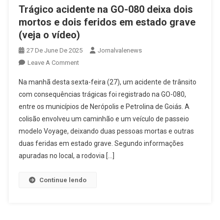
Trágico acidente na GO-080 deixa dois
mortos e dois feridos em estado grave
(veja o vídeo)
27 De June De 2025
Jornalvalenews
On
Leave A Comment
Trágico
Na manhã desta sexta-feira (27), um acidente de trânsito
Acidente
com consequências trágicas foi registrado na GO-080,
Na
entre os municípios de Nerópolis e Petrolina de Goiás. A
GO-
colisão envolveu um caminhão e um veículo de passeio
080
Deixa
modelo Voyage, deixando duas pessoas mortas e outras
Dois
duas feridas em estado grave. Segundo informações
Mortos
apuradas no local, a rodovia […]
E
Dois
Continue lendo
Feridos
Em
Estado