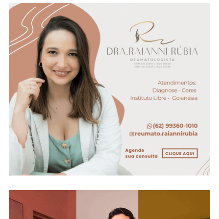
Grave
(veja
O
Vídeo)