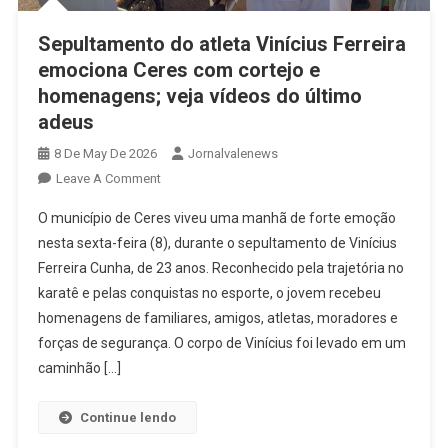
Sepultamento do atleta Vinícius Ferreira
emociona Ceres com cortejo e
homenagens; veja vídeos do último
adeus
8 De May De 2026
Jornalvalenews
On
Leave A Comment
Sepultamento
O município de Ceres viveu uma manhã de forte emoção
Do
nesta sexta-feira (8), durante o sepultamento de Vinícius
Atleta
Ferreira Cunha, de 23 anos. Reconhecido pela trajetória no
Vinícius
karatê e pelas conquistas no esporte, o jovem recebeu
Ferreira
Emociona
homenagens de familiares, amigos, atletas, moradores e
Ceres
forças de segurança. O corpo de Vinícius foi levado em um
Com
caminhão […]
Cortejo
E
Continue lendo
Homenagens;