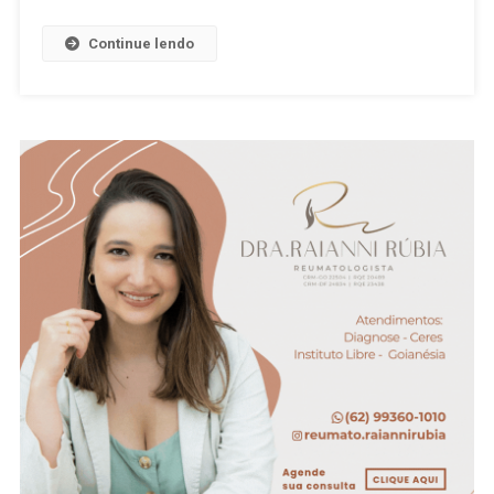
Atleta
Vinícius
Continue lendo
Ferreira
Após
Acidente
Em
Ceres