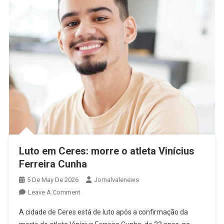
De
Humanidade
Luto em Ceres: morre o atleta Vinícius
Ferreira Cunha
5 De May De 2026
Jornalvalenews
On
Leave A Comment
Luto
A cidade de Ceres está de luto após a confirmação da
Em