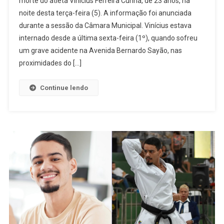
morte do atleta Vinícius Ferreira Cunha, de 23 anos, na
Ceres:
noite desta terça-feira (5). A informação foi anunciada
Morre
durante a sessão da Câmara Municipal. Vinícius estava
O
Atleta
internado desde a última sexta-feira (1º), quando sofreu
Vinícius
um grave acidente na Avenida Bernardo Sayão, nas
Ferreira
proximidades do […]
Cunha
Continue lendo