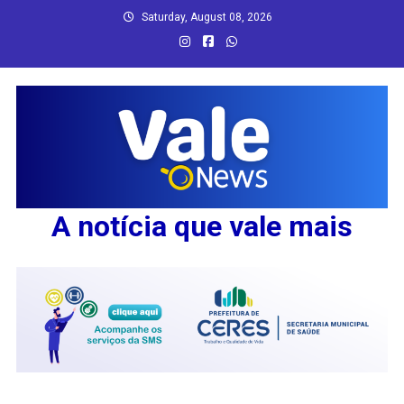
Skip
Saturday, August 08, 2026
to
content
A notícia que vale mais