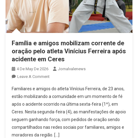
Família e amigos mobilizam corrente de
oração pelo atleta Vinícius Ferreira após
acidente em Ceres
4 De May De 2026
Jornalvalenews
On
Leave A Comment
Família
Familiares e amigos do atleta Vinícius Ferreira, de 23 anos,
E
estão mobilizando a comunidade em um momento de fé
Amigos
após o acidente ocorrido na última sexta-feira (1º), em
Mobilizam
Ceres. Nesta segunda-feira (4), as manifestações de apoio
Corrente
De
seguem ganhando força, com pedidos de oração sendo
Oração
compartilhados nas redes sociais por familiares, amigos e
Pelo
moradores da região. […]