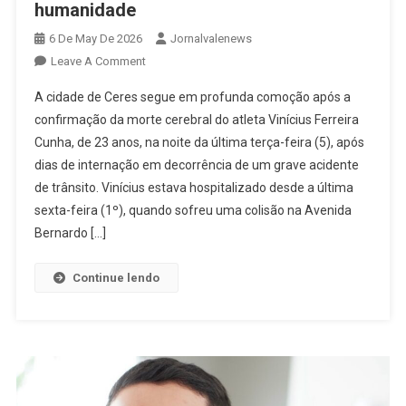
humanidade
6 De May De 2026
Jornalvalenews
On
Leave A Comment
Após
A cidade de Ceres segue em profunda comoção após a
Morte
confirmação da morte cerebral do atleta Vinícius Ferreira
Cerebral,
Cunha, de 23 anos, na noite da última terça-feira (5), após
Família
dias de internação em decorrência de um grave acidente
Do
Atleta
de trânsito. Vinícius estava hospitalizado desde a última
Vinícius
sexta-feira (1º), quando sofreu uma colisão na Avenida
Ferreira
Bernardo […]
Autoriza
Doação
Continue lendo
De
Órgãos
E
Gesto
Deixa
Legado