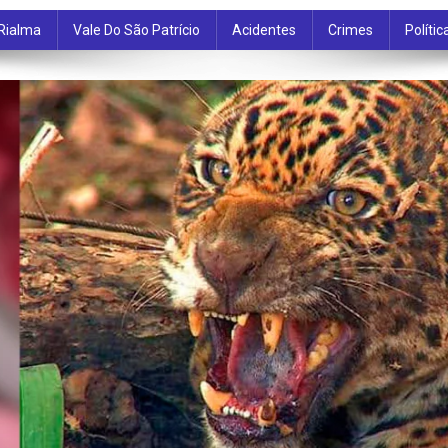
Rialma
Vale Do São Patrício
Acidentes
Crimes
Polític