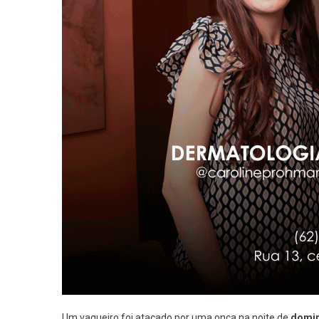
Um vaqueiro foi atacado por uma onça na noite de
domin