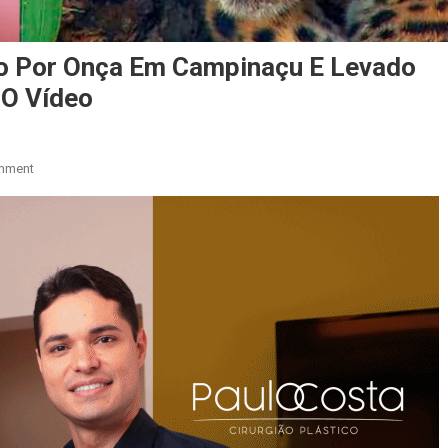
o Por Onça Em Campinaçu E Levado
 O Vídeo
On
mment
Homem
É
Brutalmente
Atacado
Por
Onça
Em
Campinaçu
E
Levado
Para
Hospital