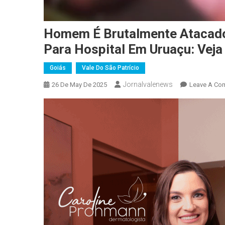
Homem É Brutalmente Atacad
Para Hospital Em Uruaçu: Veja
Goiás
Vale Do São Patrício
Jornalvalenews
26 De May De 2025
Leave A Co