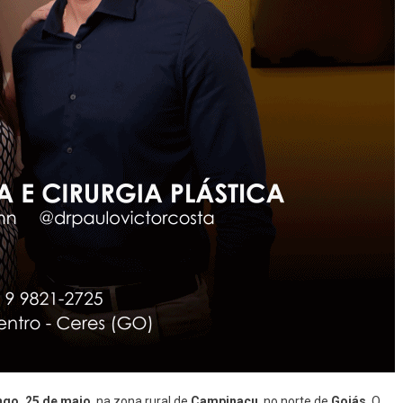
Em
Uruaçu:
Veja
O
Vídeo
go, 25 de maio
, na zona rural de
Campinaçu
, no norte de
Goiás
. O