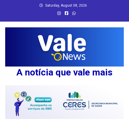
Skip
Saturday, August 08, 2026
to
content
A notícia que vale mais