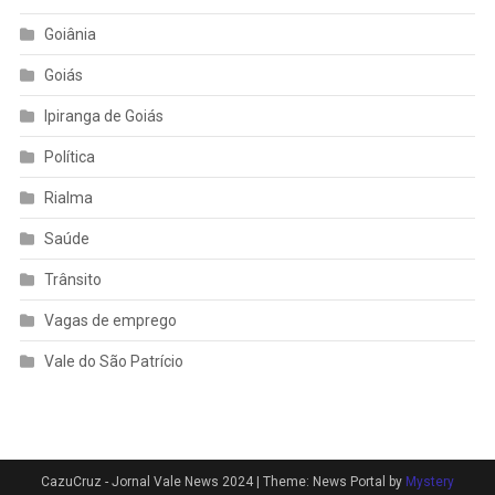
Goiânia
Goiás
Ipiranga de Goiás
Política
Rialma
Saúde
Trânsito
Vagas de emprego
Vale do São Patrício
CazuCruz - Jornal Vale News 2024
|
Theme: News Portal by
Mystery