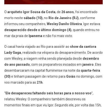
O
arquiteto Igor Sousa da Costa
, de
26 anos
, foi encontrado
morto neste
sábado (10)
, no
Rio de Janeiro (RJ)
, conforme
informou seu companheiro,
Wesley Danilo Oliveira
. Igor estava
desaparecido desde o último domingo (4)
, quando entrou no
mar da praia de
Ipanema
e não foi mais visto.
O casal havia viajado ao Rio para assistir ao
show da cantora
Lady Gaga
, realizado na véspera do desaparecimento. De acordo
com Wesley, a viagem vinha sendo planejada desde
dezembro
do ano passado
, com os preparativos iniciados em
janeiro
. Eles
desembarcaram na capital fluminense na noite da
quarta-feira
(30)
e tinham passagem de retorno para
Goiás
no domingo, com
voo marcado para as
21h
.
“
Ele desapareceu faltando seis horas para o nosso voo
”,
relatou Wesley. O companheiro também descreveu os
momentos finais em que viu Igor. Segundo ele, por volta das 15h,