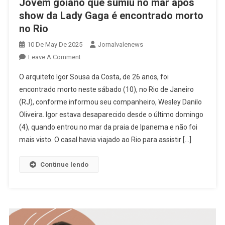
Jovem goiano que sumiu no mar após
show da Lady Gaga é encontrado morto
no Rio
10 De May De 2025
Jornalvalenews
On
Leave A Comment
Jovem
O arquiteto Igor Sousa da Costa, de 26 anos, foi
Goiano
encontrado morto neste sábado (10), no Rio de Janeiro
Que
(RJ), conforme informou seu companheiro, Wesley Danilo
Sumiu
Oliveira. Igor estava desaparecido desde o último domingo
No
Mar
(4), quando entrou no mar da praia de Ipanema e não foi
Após
mais visto. O casal havia viajado ao Rio para assistir […]
Show
Da
Continue lendo
Lady
Gaga
É
Encontrado
Morto