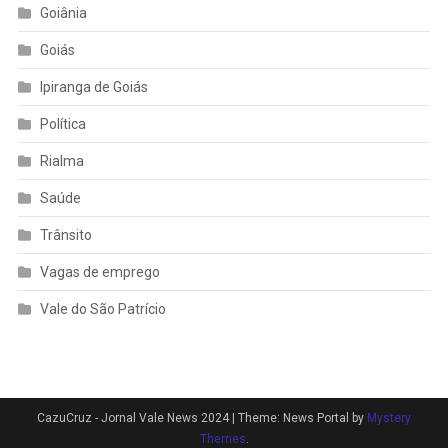
Goiânia
Goiás
Ipiranga de Goiás
Política
Rialma
Saúde
Trânsito
Vagas de emprego
Vale do São Patrício
CazuCruz - Jornal Vale News 2024
|
Theme: News Portal by
Mystery
Themes
.