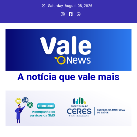
Skip
Saturday, August 08, 2026
to
content
A notícia que vale mais