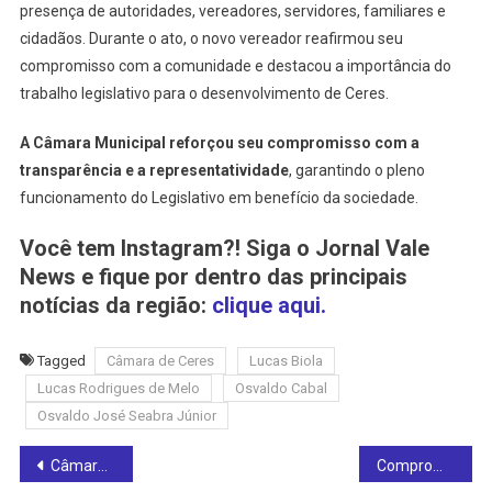
presença de autoridades, vereadores, servidores, familiares e
cidadãos. Durante o ato, o novo vereador reafirmou seu
compromisso com a comunidade e destacou a importância do
trabalho legislativo para o desenvolvimento de Ceres.
A Câmara Municipal reforçou seu compromisso com a
transparência e a representatividade
, garantindo o pleno
funcionamento do Legislativo em benefício da sociedade.
Você tem Instagram?! Siga o Jornal Vale
News e fique por dentro das principais
notícias da região:
clique aqui.
Tagged
Câmara de Ceres
Lucas Biola
Lucas Rodrigues de Melo
Osvaldo Cabal
Osvaldo José Seabra Júnior
Post
Câmara de Ceres declara extinção de mandato de Osvaldo Cabal, investigado pela Operação Ephedra, e convoca suplente
Compromisso fiscal: Prefeitura de Rianápolis recebe maior devolução do duodécimo já registrada na história