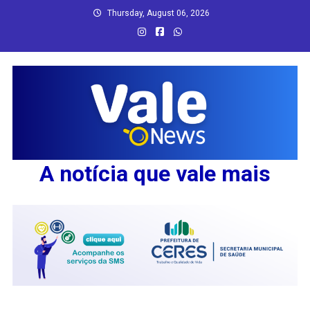
Skip
Thursday, August 06, 2026
to
content
A notícia que vale mais