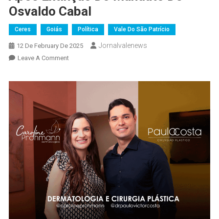
Osvaldo Cabal
Ceres
Goiás
Política
Vale Do São Patrício
Jornalvalenews
12 De February De 2025
On
Leave A Comment
Lucas
Biola
Toma
Posse
Como
Vereador
Na
Câmara
De
Ceres
Após
Extinção
Do
Mandato