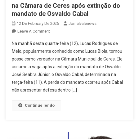
na Câmara de Ceres após extinção do
mandato de Osvaldo Cabal
12 De February De 2025
Jornalvalenews
On
Leave A Comment
Lucas
Na manhã desta quarta-feira (12), Lucas Rodrigues de
Biola
Melo, popularmente conhecido como Lucas Biola, tomou
Toma
posse como vereador na Câmara Municipal de Ceres. Ele
Posse
assume a vaga após a extinção do mandato de Osvaldo
Como
Vereador
José Seabra Júnior, o Osvaldo Cabal, determinada na
Na
terça-feira (11). A perda do mandato ocorreu após Cabal
Câmara
não apresentar defesa dentro […]
De
Ceres
Continue lendo
Após
Extinção
Do
Mandato
De