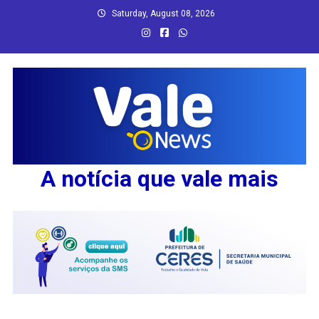
Skip
Saturday, August 08, 2026
to
content
A notícia que vale mais