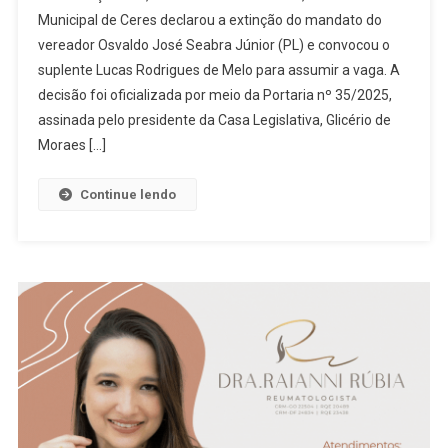
De
Municipal de Ceres declarou a extinção do mandato do
Ceres
vereador Osvaldo José Seabra Júnior (PL) e convocou o
Declara
suplente Lucas Rodrigues de Melo para assumir a vaga. A
Extinção
De
decisão foi oficializada por meio da Portaria nº 35/2025,
Mandato
assinada pelo presidente da Casa Legislativa, Glicério de
De
Moraes […]
Osvaldo
Cabal,
Continue lendo
Investigado
Pela
Operação
Ephedra,
E
Convoca
Suplente