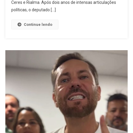
Finalmente
Ceres e Rialma. Após dois anos de intensas articulações
Deve
políticas, o deputado […]
Sair
Do
Continue lendo
Papel:
Anúncio
É
Feito
Por
José
Nelto
E
Fred
Vidigal