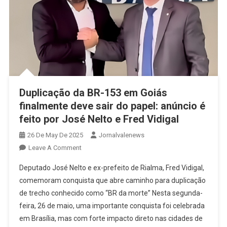
Duplicação da BR-153 em Goiás
finalmente deve sair do papel: anúncio é
feito por José Nelto e Fred Vidigal
26 De May De 2025
Jornalvalenews
On
Leave A Comment
Duplicação
Deputado José Nelto e ex-prefeito de Rialma, Fred Vidigal,
Da
comemoram conquista que abre caminho para duplicação
BR-
de trecho conhecido como “BR da morte” Nesta segunda-
153
feira, 26 de maio, uma importante conquista foi celebrada
Em
Goiás
em Brasília, mas com forte impacto direto nas cidades de