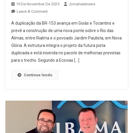
19 De November De 2025
Jornalvalenews
On
Leave A Comment
Duplicação
A duplicação da BR-153 avança em Goiás e Tocantins e
Da
prevê a construção de uma nova ponte sobre o Rio das
BR-
Almas, entre Rialma e o povoado Jardim Paulista, em Nova
153
Glória. A estrutura integra o projeto da futura pista
Inclui
Nova
duplicada e está inserida no pacote de melhorias previstas
Ponte
para o trecho. Segundo a Ecovias […]
Entre
Rialma
Continue lendo
E
Jardim
Paulista:
Veja