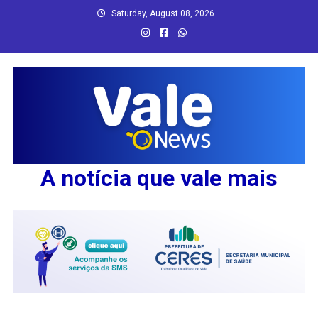
Skip
Saturday, August 08, 2026
to
content
A notícia que vale mais