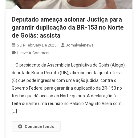
Deputado ameaça acionar Justiça para
garantir duplicação da BR-153 no Norte
de Goiás: assista
6 De February De 2025
Jornalvalenews
On
Leave A Comment
Deputado
O presidente da Assembleia Legislativa de Goiás (Alego),
Ameaça
deputado Bruno Peixoto (UB), afirmou nesta quinta-feira
Acionar
(6) que pode ingressar com uma ação judicial contra o
Justiça
Governo Federal para garantir a duplicação da BR-153 no
Para
Garantir
trecho que dá acesso ao Norte goiano. A declaração foi
Duplicação
feita durante uma reunião no Palácio Maguito Vilela com
Da
[…]
BR-
153
Continue lendo
No
Norte