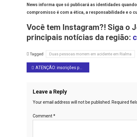
News informa que só publicará as identidades quand
compromisso é com a ética, a responsabilidade e o c
Você tem Instagram?! Siga o J
principais notícias da região:
c
Tagged
Duas pessoas morrem em acidente em Rialma
Post
ATENÇÃO: inscrições para o programa “Pra Ter Onde Morar – Construção” em Rianápolis abrem na segunda-feira, 19 de maio
navigation
Leave a Reply
Your email address will not be published.
Required fie
Comment
*