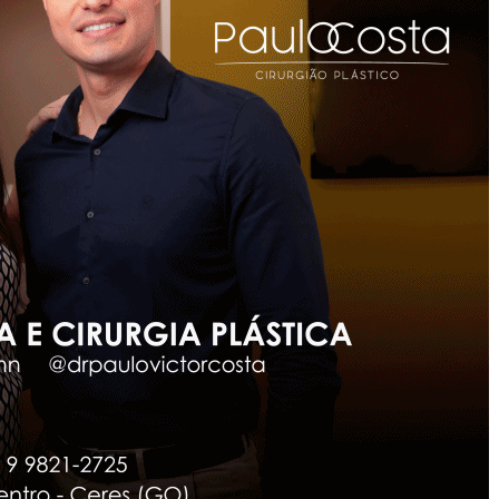
Pessoa
Morta
E
Outra
Em
Estado
Grave:
Veja
Os
Detalhes