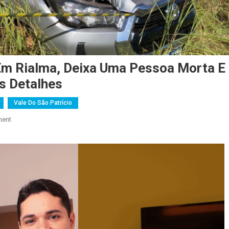
Em Rialma, Deixa Uma Pessoa Morta E
s Detalhes
Vale Do São Patrício
On
ment
Trágico
Acidente
Na
BR-
153,
Em
Rialma,
Deixa
Uma