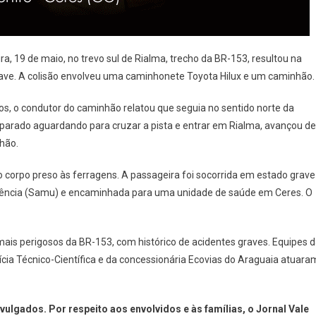
a, 19 de maio, no trevo sul de Rialma, trecho da BR-153, resultou na
e. A colisão envolveu uma caminhonete Toyota Hilux e um caminhão.
, o condutor do caminhão relatou que seguia no sentido norte da
 parado aguardando para cruzar a pista e entrar em Rialma, avançou de
hão.
 corpo preso às ferragens. A passageira foi socorrida em estado grave
gência (Samu) e encaminhada para uma unidade de saúde em Ceres. O
ais perigosos da BR-153, com histórico de acidentes graves. Equipes 
lícia Técnico-Científica e da concessionária Ecovias do Araguaia atuara
ulgados. Por respeito aos envolvidos e às famílias, o Jornal Vale