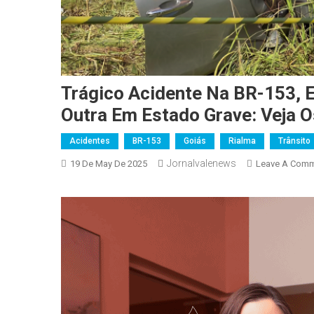
Trágico Acidente Na BR-153, 
Outra Em Estado Grave: Veja O
Acidentes
BR-153
Goiás
Rialma
Trânsito
Jornalvalenews
19 De May De 2025
Leave A Com