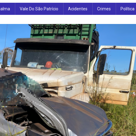
ialma
Vale Do São Patrício
Acidentes
Crimes
Política