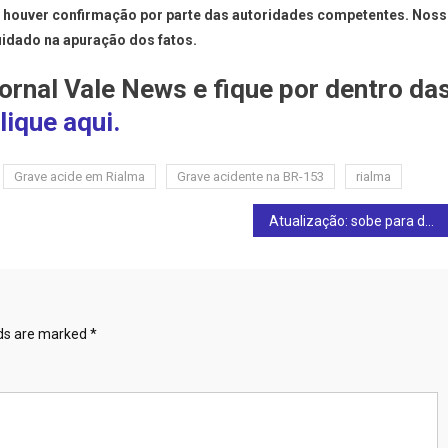
o houver confirmação por parte das autoridades competentes. Nos
uidado na apuração dos fatos.
ornal Vale News e fique por dentro da
lique aqui.
Grave acide em Rialma
Grave acidente na BR-153
rialma
Atualização: sobe para dois o número de mortos em acidente na BR-153, em Rialma, nesta segunda-feira (19)
lds are marked
*