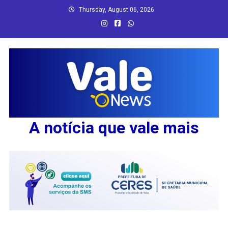
Skip
Thursday, August 06, 2026
to
content
A notícia que vale mais