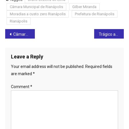
Câmara Municipal de Rianápolis
Gilber Miranda
Moradias a custo zero Rianápolis
Prefeitura de Rianápolis
Rianápolis
Post
Câmara de Rianápolis convida para reunião nesta segunda-feira (19) que irá tratar das moradias a custo zero: confira e participe!
Trágico acidente na BR-153, em Rialma, deixa uma pessoa morta e outra em estado grave: veja os detalhes
navigation
Leave a Reply
Your email address will not be published.
Required fields
are marked
*
Comment
*