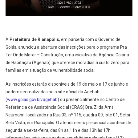
Segun
Feira,
19
De
Maio
A
Prefeitura de Rianápolis
, em parceria com o Governo de
Goiás, anunciou a abertura das inscrições para o programa Pra
Ter Onde Morar – Construção, uma iniciativa da Agência Goiana
de Habitação (Agehab) que oferece moradias a custo zero para
famílias em situação de vulnerabilidade social.
As inscrições estarão disponíveis de 19 de maio a 17 de junho e
podem ser realizadas pelo site oficial da Agehab
(
www.goias.gov.br/agehab
) ou presencialmente no Centro de
Referência de Assistência Social (CRAS) Dra. Zilda Arns
Neumann, localizado na Rua 03, nº 115, quadra 09, lote 01, Setor
Bela Vista, em Rianápolis. O atendimento presencial acontece de
segunda a sexta-feira, das 8h às 11h e das 13h às 17h.