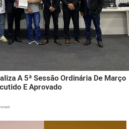
aliza A 5ª Sessão Ordinária De Março
scutido E Aprovado
On
mment
Câmara
Municipal
De