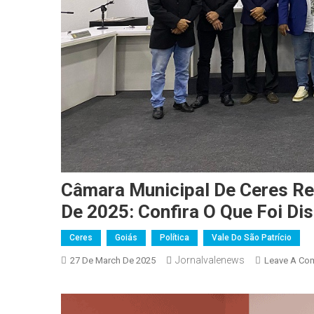
Câmara Municipal De Ceres Re
De 2025: Confira O Que Foi Di
Ceres
Goiás
Política
Vale Do São Patrício
Jornalvalenews
27 De March De 2025
Leave A Co