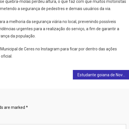
se quebra-molas perdeu altura, o que faz com que muitos motoristas
metendo a segurança de pedestres e demais usuários da via.
ra a melhoria da segurança viária no local, prevenindo possíveis
idências urgentes para a realização do serviço, a fim de garantir a
urança da população.
Municipal de Ceres no Instagram para ficar por dentro das ações
oficial.
Estudante goiana de Nova América viraliza ao criticar novo modelo de provas da rede estadual: veja o vídeo
lds are marked
*