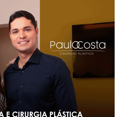
Ceres
Realiza
A
5ª
Sessão
Ordinária
De
Março
De
2025:
Confira
O
Que
Foi
Discutido
E
Aprovado