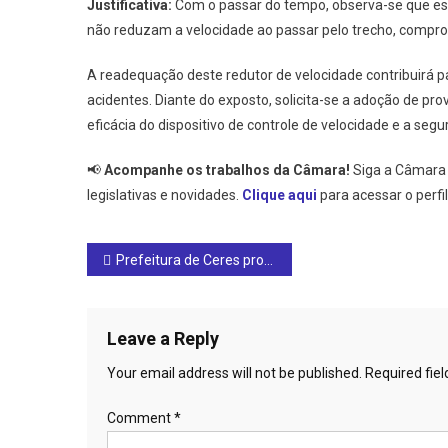
Justificativa:
Com o passar do tempo, observa-se que es
não reduzam a velocidade ao passar pelo trecho, compro
A readequação deste redutor de velocidade contribuirá pa
acidentes. Diante do exposto, solicita-se a adoção de prov
eficácia do dispositivo de controle de velocidade e a seg
📢
Acompanhe os trabalhos da Câmara!
Siga a Câmara 
legislativas e novidades.
Clique aqui
para acessar o perfil 
Post
Prefeitura de Ceres promove atividade de integração social com o Grupo Conhecer do CAPS Flor do Cerrado
navigation
Leave a Reply
Your email address will not be published.
Required fie
Comment
*