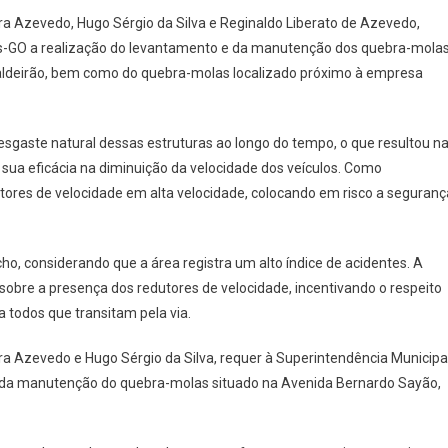
ra Azevedo, Hugo Sérgio da Silva e Reginaldo Liberato de Azevedo,
res-GO a realização do levantamento e da manutenção dos quebra-mola
Caldeirão, bem como do quebra-molas localizado próximo à empresa
esgaste natural dessas estruturas ao longo do tempo, o que resultou n
sua eficácia na diminuição da velocidade dos veículos. Como
ores de velocidade em alta velocidade, colocando em risco a seguranç
cho, considerando que a área registra um alto índice de acidentes. A
 sobre a presença dos redutores de velocidade, incentivando o respeito
 todos que transitam pela via.
ra Azevedo e Hugo Sérgio da Silva, requer à Superintendência Municipa
e da manutenção do quebra-molas situado na Avenida Bernardo Sayão,