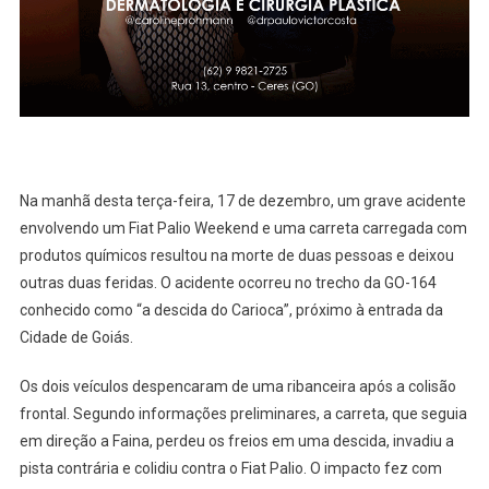
Que
Ser
Removido
Com
Auxílio
De
Guincho
(veja
Na manhã desta terça-feira, 17 de dezembro, um grave acidente
O
envolvendo um Fiat Palio Weekend e uma carreta carregada com
Vídeo)
produtos químicos resultou na morte de duas pessoas e deixou
outras duas feridas. O acidente ocorreu no trecho da GO-164
conhecido como “a descida do Carioca”, próximo à entrada da
Cidade de Goiás.
Os dois veículos despencaram de uma ribanceira após a colisão
frontal. Segundo informações preliminares, a carreta, que seguia
em direção a Faina, perdeu os freios em uma descida, invadiu a
pista contrária e colidiu contra o Fiat Palio. O impacto fez com