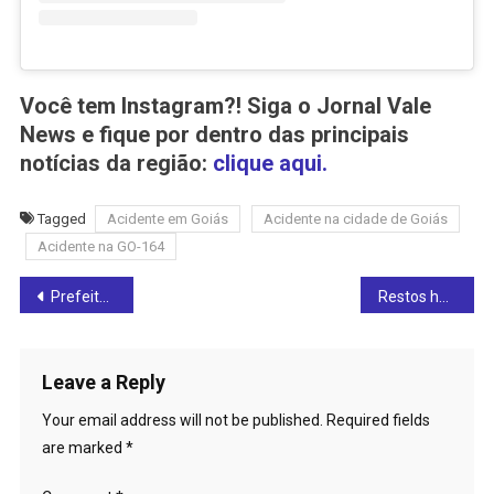
Você tem Instagram?! Siga o Jornal Vale
News e fique por dentro das principais
notícias da região:
clique aqui.
Tagged
Acidente em Goiás
Acidente na cidade de Goiás
Acidente na GO-164
Post
Prefeitura de Ceres informa sobre revezamento no funcionamento das farmácias das unidades de saúde: confira
Restos humanos provenientes de Ceres, Uruaçu e várias cidades são encontrados em mata de Anápolis (veja o vídeo)
navigation
Leave a Reply
Your email address will not be published.
Required fields
are marked
*