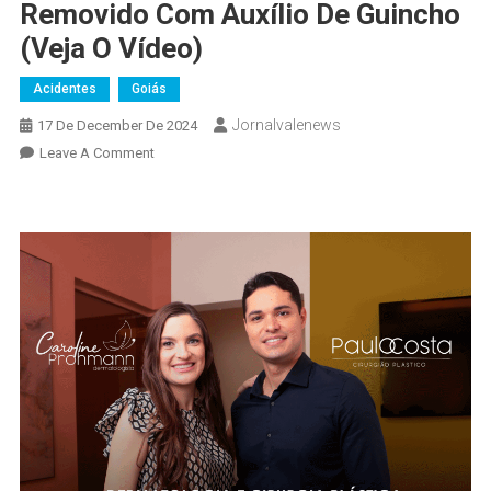
Removido Com Auxílio De Guincho
(veja O Vídeo)
Acidentes
Goiás
Jornalvalenews
17 De December De 2024
On
Leave A Comment
Grave
Acidente
Mata
Duas
Pessoas
Na
GO-
164:
Corpo
Preso
Às
Ferragens
Teve