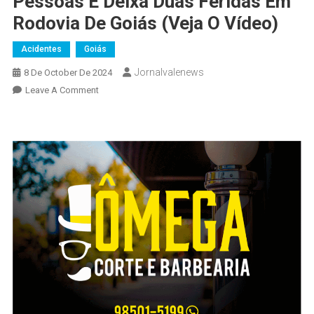
Pessoas E Deixa Duas Feridas Em
Rodovia De Goiás (veja O Vídeo)
Acidentes
Goiás
Jornalvalenews
8 De October De 2024
On
Leave A Comment
Trágico
Acidente
Mata
Três
Pessoas
E
Deixa
Duas
Feridas
Em
Rodovia
De
Goiás