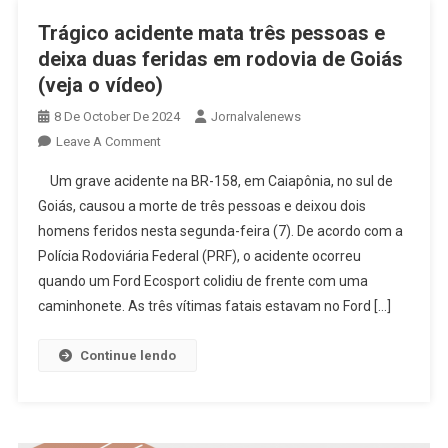
Trágico acidente mata três pessoas e
deixa duas feridas em rodovia de Goiás
(veja o vídeo)
8 De October De 2024
Jornalvalenews
On
Leave A Comment
Trágico
Um grave acidente na BR-158, em Caiapônia, no sul de
Acidente
Goiás, causou a morte de três pessoas e deixou dois
Mata
homens feridos nesta segunda-feira (7). De acordo com a
Três
Polícia Rodoviária Federal (PRF), o acidente ocorreu
Pessoas
E
quando um Ford Ecosport colidiu de frente com uma
Deixa
caminhonete. As três vítimas fatais estavam no Ford […]
Duas
Feridas
Continue lendo
Em
Rodovia
De
Goiás