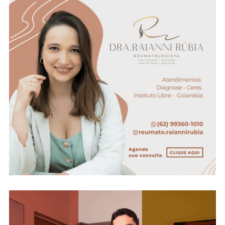
(veja
O
Vídeo)