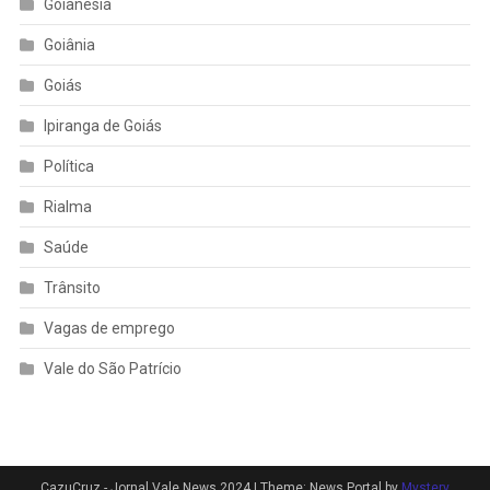
Goianésia
Goiânia
Goiás
Ipiranga de Goiás
Política
Rialma
Saúde
Trânsito
Vagas de emprego
Vale do São Patrício
CazuCruz - Jornal Vale News 2024
|
Theme: News Portal by
Mystery