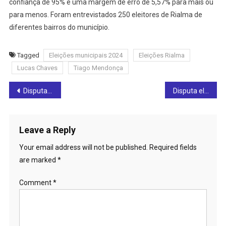
confiança de 95% e uma margem de erro de 5,57% para mais ou
para menos. Foram entrevistados 250 eleitores de Rialma de
diferentes bairros do município.
Tagged
Eleições municipais 2024
Eleições Rialma
Lucas Chaves
Tiago Mendonça
Post
Disputa acirrada em Ceres: pesquisa divulgada nesta sexta-feira (04) aponta empate técnico entre três candidatos a prefeito
Disputa eleitoral em Rialma: pesquisa divulgada neste sábado (05) aponta Tiago Mendonça (MDB) na liderança pela prefeitura
navigation
Leave a Reply
Your email address will not be published.
Required fields
are marked
*
Comment
*