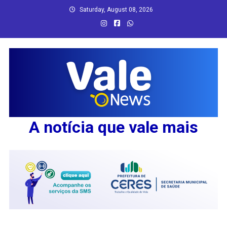
Skip
Saturday, August 08, 2026
to
content
A notícia que vale mais