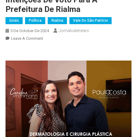
Prefeitura De Rialma
Goiás
Política
Rialma
Vale Do São Patrício
Jornalvalenews
5 De October De 2024
On
Leave A Comment
Segundo
Direct
Pesquisas,
Dr.
Lucas
Chaves
Tem
55,7%
Das
Intenções
De
Voto
Para
A