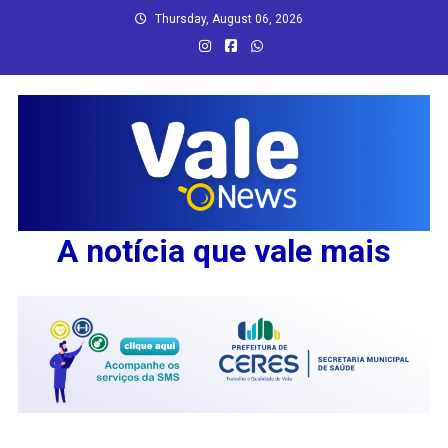
Skip
Thursday, August 06, 2026
to
content
A notícia que vale mais