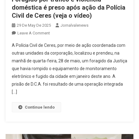
doméstica é preso após ação da Polícia
Civil de Ceres (veja o vídeo)
29 De May De 2025
Jornalvalenews
On
Leave A Comment
Foragido
A Polícia Civil de Ceres, por meio de ação coordenada com
Por
outras unidades da corporação, localizou e prendeu, na
Tráfico
manhã de quarta-feira, 28 de maio, um foragido da Justiça
E
que havia rompido o equipamento de monitoramento
Violência
Doméstica
eletrônico e fugido da cidade em janeiro deste ano. A
É
prisão de D.C.A. foi resultado de uma operação integrada
Preso
[…]
Após
Ação
Continue lendo
Da
Polícia
Civil
De