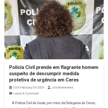
Ceres
(veja
O
Vídeo)
Polícia Civil prende em flagrante homem
suspeito de descumprir medida
protetiva de urgência em Ceres
5 De February De 2025
Jornalvalenews
On
Leave A Comment
Polícia
A Polícia Civil de Goiás, por meio da Delegacia de Ceres,
Civil