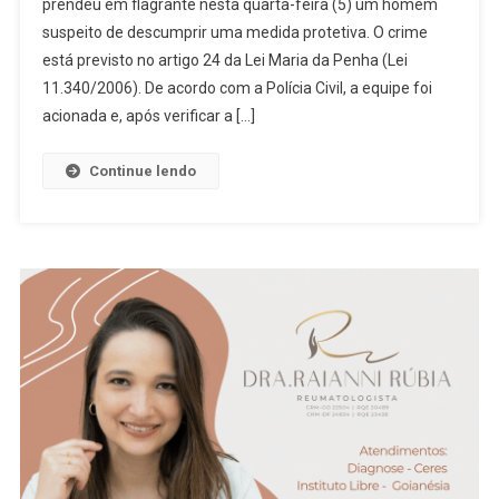
prendeu em flagrante nesta quarta-feira (5) um homem
Prende
suspeito de descumprir uma medida protetiva. O crime
Em
está previsto no artigo 24 da Lei Maria da Penha (Lei
Flagrante
Homem
11.340/2006). De acordo com a Polícia Civil, a equipe foi
Suspeito
acionada e, após verificar a […]
De
Descumprir
Continue lendo
Medida
Protetiva
De
Urgência
Em
Ceres