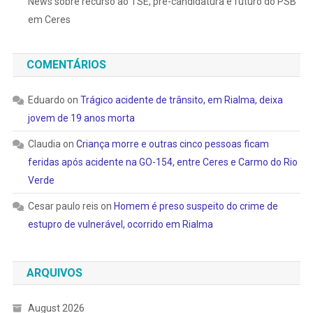
News sobre recurso ao TSE, pré-candidatura e futuro do PSB
em Ceres
COMENTÁRIOS
Eduardo
on
Trágico acidente de trânsito, em Rialma, deixa
jovem de 19 anos morta
Claudia
on
Criança morre e outras cinco pessoas ficam
feridas após acidente na GO-154, entre Ceres e Carmo do Rio
Verde
Cesar paulo reis
on
Homem é preso suspeito do crime de
estupro de vulnerável, ocorrido em Rialma
ARQUIVOS
August 2026