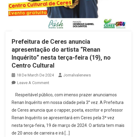
Prefeitura de Ceres anuncia
apresentação do artista “Renan
Inquérito” nesta terça-feira (19), no
Centro Cultural
18 De March De 2024
Jornalvalenews
On
Leave A Comment
Prefeitura
Respeitável público, com imenso prazer anunciamos
De
Renan Inquérito em nossa cidade pela 3° vez. A Prefeitura
Ceres
de Ceres anuncia que o rapper, poeta, escritor e professor
Anuncia
Renan Inquérito se apresentará em Ceres pela 3ª vez
Apresentação
Do
nesta terça-feira, 19 de março de 2024. O artista tem mais
Artista
de 20 anos de carreira e irá […]