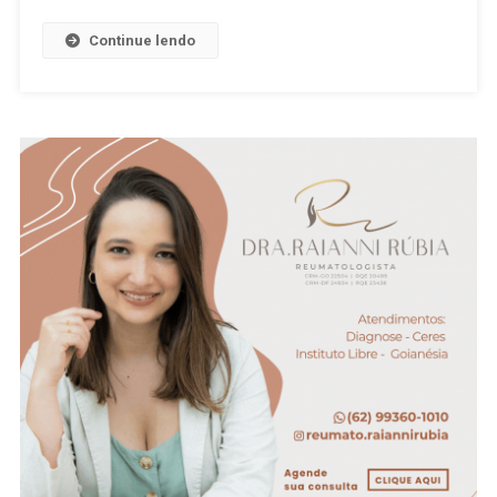
“Renan
Inquérito”
Continue lendo
Nesta
Terça-
Feira
(19),
No
Centro
Cultural