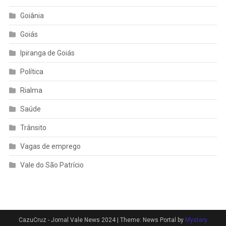
Goiânia
Goiás
Ipiranga de Goiás
Política
Rialma
Saúde
Trânsito
Vagas de emprego
Vale do São Patrício
CazuCruz - Jornal Vale News 2024
|
Theme: News Portal by
Mystery