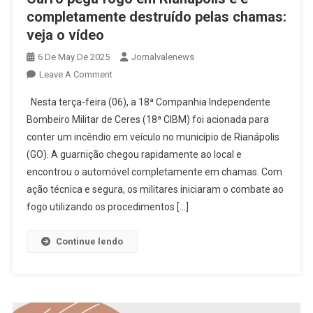
completamente destruído pelas chamas:
veja o vídeo
6 De May De 2025
Jornalvalenews
On
Leave A Comment
Carro
Nesta terça-feira (06), a 18ª Companhia Independente
Pega
Bombeiro Militar de Ceres (18ª CIBM) foi acionada para
Fogo
conter um incêndio em veículo no município de Rianápolis
Em
(GO). A guarnição chegou rapidamente ao local e
Rianápolis
E
encontrou o automóvel completamente em chamas. Com
É
ação técnica e segura, os militares iniciaram o combate ao
Completamente
fogo utilizando os procedimentos […]
Destruído
Pelas
Continue lendo
Chamas:
Veja
O
Vídeo