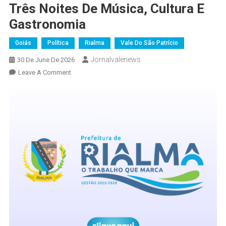
Três Noites De Música, Cultura E
Gastronomia
Goiás
Política
Rialma
Vale Do São Patrício
Jornalvalenews
30 De June De 2026
On
Leave A Comment
Feira
Gastronômica
De
Rialma
Começará
Nesta
Quinta-
Feira
Com
Três
Noites
De
Música,