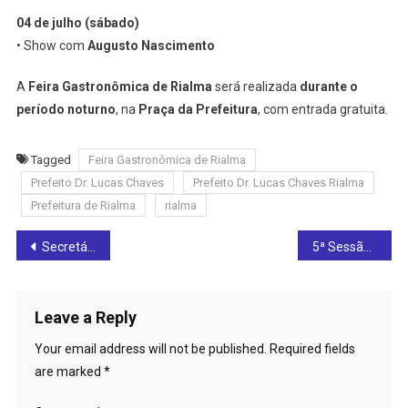
04 de julho (sábado)
• Show com
Augusto Nascimento
A
Feira Gastronômica de Rialma
será realizada
durante o
período noturno
, na
Praça da Prefeitura
, com entrada gratuita.
Tagged
Feira Gastronômica de Rialma
Prefeito Dr. Lucas Chaves
Prefeito Dr. Lucas Chaves Rialma
Prefeitura de Rialma
rialma
Post
Secretária Elaine Cristina destaca participação das famílias e avalia sucesso da Festa Cultural Rialma em Cores
5ª Sessão Ordinária de junho é marcada pela entrega de moções de aplausos e homenagens na Câmara de Ceres
navigation
Leave a Reply
Your email address will not be published.
Required fields
are marked
*