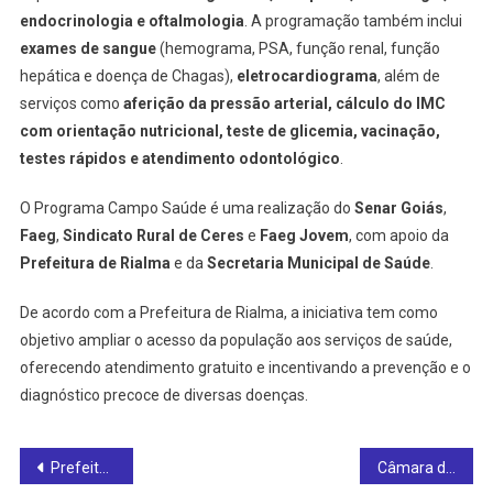
endocrinologia e oftalmologia
. A programação também inclui
exames de sangue
(hemograma, PSA, função renal, função
hepática e doença de Chagas),
eletrocardiograma
, além de
serviços como
aferição da pressão arterial, cálculo do IMC
com orientação nutricional, teste de glicemia, vacinação,
testes rápidos e atendimento odontológico
.
O Programa Campo Saúde é uma realização do
Senar Goiás
,
Faeg
,
Sindicato Rural de Ceres
e
Faeg Jovem
, com apoio da
Prefeitura de Rialma
e da
Secretaria Municipal de Saúde
.
De acordo com a Prefeitura de Rialma, a iniciativa tem como
objetivo ampliar o acesso da população aos serviços de saúde,
oferecendo atendimento gratuito e incentivando a prevenção e o
diagnóstico precoce de diversas doenças.
Post
Prefeitura de Ceres reforça campanha Junho Violeta de combate à violência contra a pessoa idosa
Câmara de Ceres realiza 3ª Sessão Ordinária de junho e aprova importantes requerimentos