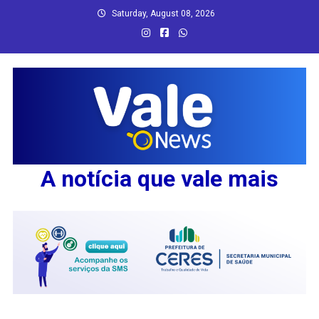
Skip
Saturday, August 08, 2026
to
content
A notícia que vale mais