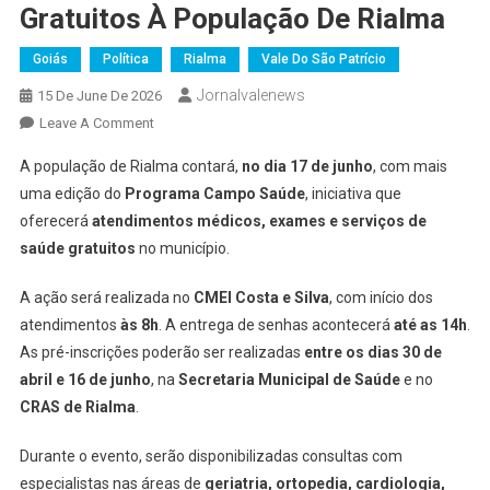
Gratuitos À População De Rialma
Goiás
Política
Rialma
Vale Do São Patrício
Jornalvalenews
15 De June De 2026
On
Leave A Comment
Programa
A população de Rialma contará,
no dia 17 de junho
, com mais
Campo
uma edição do
Programa Campo Saúde
, iniciativa que
Saúde
oferecerá
atendimentos médicos, exames e serviços de
Levará
saúde gratuitos
no município.
Atendimentos
Médicos
A ação será realizada no
CMEI Costa e Silva
, com início dos
E
Exames
atendimentos
às 8h
. A entrega de senhas acontecerá
até as 14h
.
Gratuitos
As pré-inscrições poderão ser realizadas
entre os dias 30 de
À
abril e 16 de junho
, na
Secretaria Municipal de Saúde
e no
População
CRAS de Rialma
.
De
Rialma
Durante o evento, serão disponibilizadas consultas com
especialistas nas áreas de
geriatria, ortopedia, cardiologia,