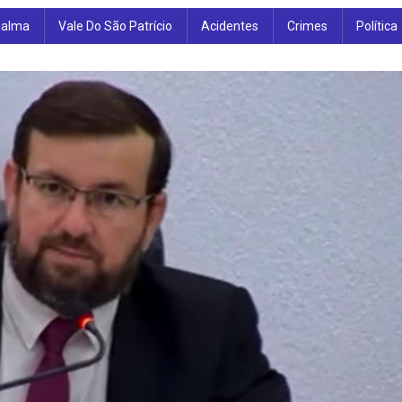
ialma
Vale Do São Patrício
Acidentes
Crimes
Política