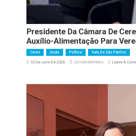
Presidente Da Câmara De Cere
Auxílio-Alimentação Para Ver
Ceres
Goiás
Política
Vale Do São Patrício
Jornalvalenews
10 De June De 2026
Leave A Com