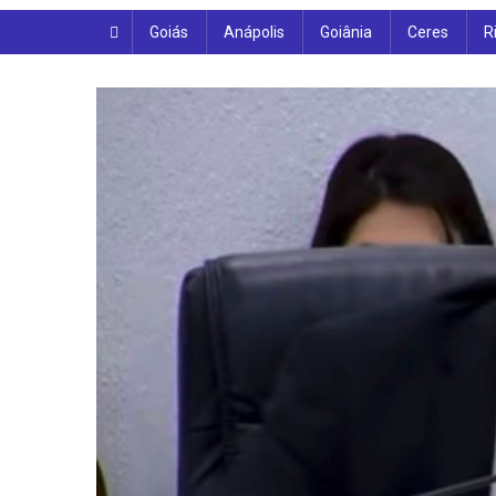
Goiás
Anápolis
Goiânia
Ceres
R