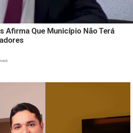
s Afirma Que Município Não Terá
eadores
On
ment
Presidente
Da
Câmara
De
Ceres
Afirma
Que
Município
Não
Terá