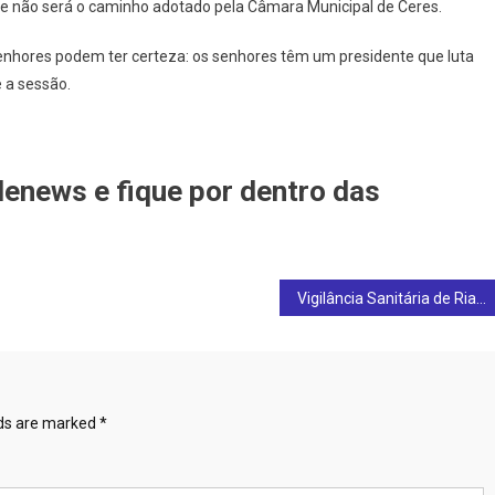
sse não será o caminho adotado pela Câmara Municipal de Ceres.
senhores podem ter certeza: os senhores têm um presidente que luta
 a sessão.
lenews e fique por dentro das
Vigilância Sanitária de Rialma realizou ação de fiscalização em estabelecimentos comerciais
lds are marked
*