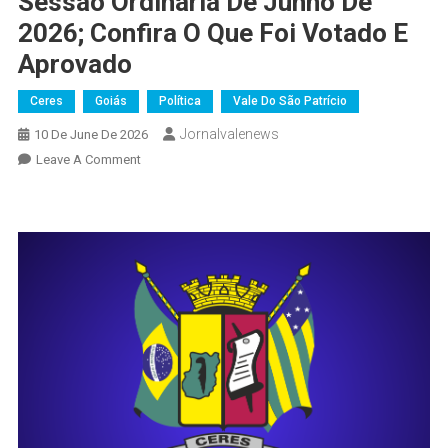
Sessão Ordinária De Junho De
2026; Confira O Que Foi Votado E
Aprovado
Ceres
Goiás
Política
Vale Do São Patrício
Jornalvalenews
10 De June De 2026
On
Leave A Comment
Câmara
De
Ceres
Realiza
2ª
Sessão
Ordinária
De
Junho
De
2026;
Confira