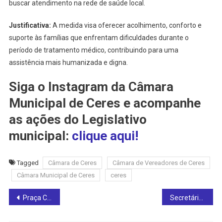
buscar atendimento na rede de saúde local.
Justificativa:
A medida visa oferecer acolhimento, conforto e
suporte às famílias que enfrentam dificuldades durante o
período de tratamento médico, contribuindo para uma
assistência mais humanizada e digna.
Siga o Instagram da Câmara
Municipal de Ceres e acompanhe
as ações do Legislativo
municipal:
clique aqui!
Tagged
Câmara de Ceres
Câmara de Vereadores de Ceres
Câmara Municipal de Ceres
ceres
Post
Praça Cívica de Ceres terá telão, show ao vivo e transmissão dos jogos do Brasil na Copa
Secretária destaca sucesso da 9ª Semana do Meio Ambiente e reforça ações permanentes de preservação em Rialma
navigation