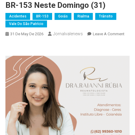
BR-153 Neste Domingo (31)
Acidentes
BR-153
Goiás
Rialma
Trânsito
Vale Do São Patrício
Jornalvalenews
On
31 De May De 2026
Leave A Comment
Casal
Morre
Em
Grave
Acide
Entre
Rialm
E
Jardi
Paulis
Na
BR-
153
Neste