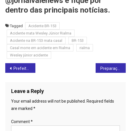
@jornalvalenews e fique por
dentro das principais notícias.
Tagged
Acidente BR-153
Acidente mata Wesley Júnior Rialma
Acidente na BR-153 mata casal
BR-153
Casal morre em acidente em Rialma
rialma
Wesley júnior acidente
Post
Prefeitura de Rialma conquista nova van para transporte de pacientes
Preparação para nova ponte na BR-153 em Jardim Paulista chama atenção nesta segunda-feira (01)
navigation
Leave a Reply
Your email address will not be published.
Required fields
are marked
*
Comment
*