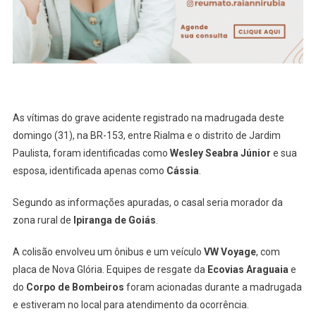
Domi
(31)
As vítimas do grave acidente registrado na madrugada deste
domingo (31), na BR-153, entre Rialma e o distrito de Jardim
Paulista, foram identificadas como
Wesley Seabra
Júnior
e sua
esposa, identificada apenas como
Cássia
.
Segundo as informações apuradas, o casal seria morador da
zona rural de
Ipiranga de Goiás
.
A colisão envolveu um ônibus e um veículo
VW Voyage
, com
placa de Nova Glória. Equipes de resgate da
Ecovias Araguaia
e
do
Corpo de Bombeiros
foram acionadas durante a madrugada
e estiveram no local para atendimento da ocorrência.