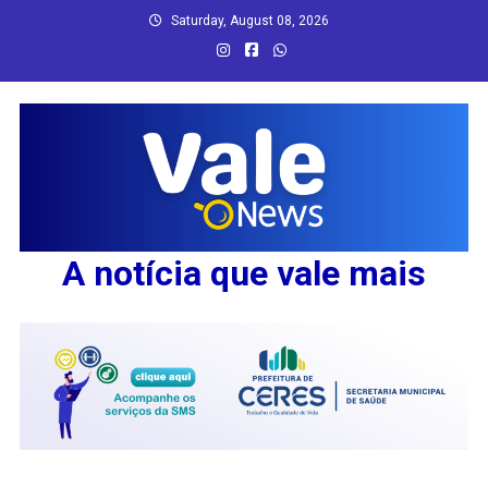
Skip
Saturday, August 08, 2026
to
content
A notícia que vale mais