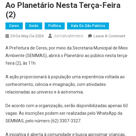
Ao Planetário Nesta Terça-Feira
(2)
Ceres
Goiás
Política
Vale Do São Patrício
Jornalvalenews
On
29 De May De 2026
Leave A Comment
Prefei
A Prefeitura de Ceres, por meio da Secretaria Municipal de Meio
De
Ambiente (SEMMAS), abrirá o Planetário ao público nesta terça-
Ceres
feira (2), às 11h.
Abre
Inscri
A ação proporcionará à população uma experiência voltada ao
Para
conhecimento, ciência e imaginação, com atividades
Visita
Públic
relacionadas ao universo e à astronomia.
Ao
De acordo com a organização, serão disponibilizadas apenas 60
Planet
Nesta
vagas. As inscrições podem ser realizadas pelo WhatsApp da
Terça-
SEMMAS, pelo número (62) 3307-3327.
Feira
(2)
A iniciativa é aberta à comunidade e busca aproximar crianças,