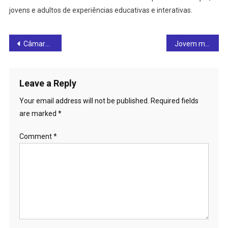
jovens e adultos de experiências educativas e interativas.
Post
Câmara de Ceres realiza “Só Vem ENEM 2026” e anuncia nova edição do projeto; confira
Jovem morre em grave acidente na BR-153 entre Jaraguá e Rianápolis; rodovia registra sequência de tragédias nesta semana
navigation
Leave a Reply
Your email address will not be published.
Required fields
are marked
*
Comment
*