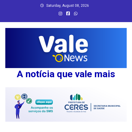
Skip
Saturday, August 08, 2026
to
content
A notícia que vale mais