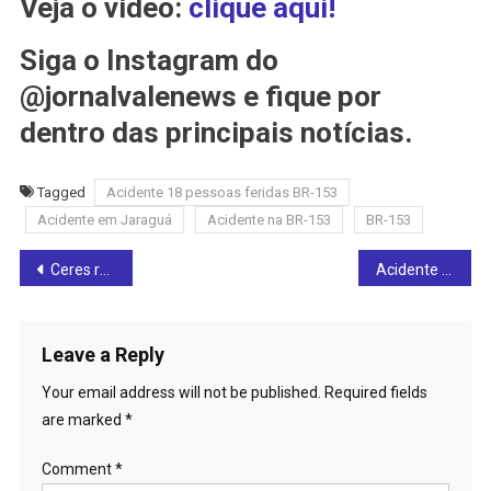
Veja o vídeo:
clique aqui!
Siga o Instagram do
@jornalvalenews e fique por
dentro das principais notícias.
Tagged
Acidente 18 pessoas feridas BR-153
Acidente em Jaraguá
Acidente na BR-153
BR-153
Post
Ceres recebe Selo Ouro em programa nacional que reconhece avanços na alfabetização
Acidente entre carro e moto deixa uma pessoa ferida em Rialma
navigation
Leave a Reply
Your email address will not be published.
Required fields
are marked
*
Comment
*