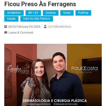
Ficou Preso Às Ferragens
Acidentes
BR-153
Goiânia
Goiás
Política
Saúde
Vale Do São Patrício
Jornalvalenews
28 De February De 2026
On
Leave A Comment
Acidente
Na
BR-
153
Deixa
19
Feridos
Em
Jaraguá;
Motorista
Ficou
Preso
Às