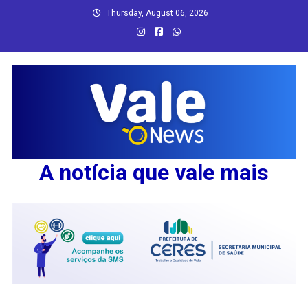
Skip
Thursday, August 06, 2026
to
content
A notícia que vale mais