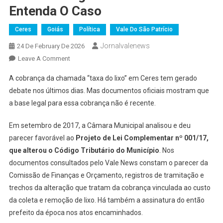
Entenda O Caso
Ceres
Goiás
Política
Vale Do São Patrício
Jornalvalenews
24 De February De 2026
On
Leave A Comment
Taxa
A cobrança da chamada “taxa do lixo” em Ceres tem gerado
Do
debate nos últimos dias. Mas documentos oficiais mostram que
Lixo
a base legal para essa cobrança não é recente.
Em
Ceres
Em setembro de 2017, a Câmara Municipal analisou e deu
Já
parecer favorável ao
Projeto de Lei Complementar nº 001/17,
Tinha
Previsão
que alterou o Código Tributário do Município
. Nos
Legal
documentos consultados pelo Vale News constam o parecer da
Desde
Comissão de Finanças e Orçamento, registros de tramitação e
2017:
trechos da alteração que tratam da cobrança vinculada ao custo
Entenda
da coleta e remoção de lixo. Há também a assinatura do então
O
prefeito da época nos atos encaminhados.
Caso