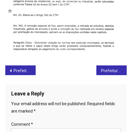
Post
Prefeitura de Rialma realiza palestra sobre gestão ambiental da duplicação da BR-153
Prefeitura de Goianésia confirma notificação de caso suspeito de mpox
navigation
Leave a Reply
Your email address will not be published.
Required fields
are marked
*
Comment
*