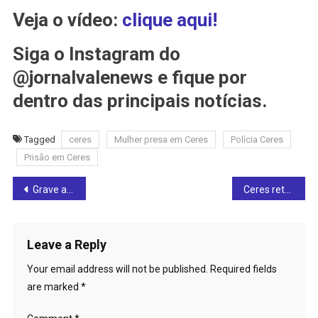
Veja o vídeo:
clique aqui!
Siga o Instagram do
@jornalvalenews e fique por
dentro das principais notícias.
Tagged
ceres
Mulher presa em Ceres
Polícia Ceres
Prisão em Ceres
Post
Grave acidente é registrado na BR-153 entre Rialma e Rianápolis na madrugada deste sábado (21)
Ceres retoma atividades do Serviço de Convivência e Fortalecimento de Vínculos voltado às crianças
navigation
Leave a Reply
Your email address will not be published.
Required fields
are marked
*