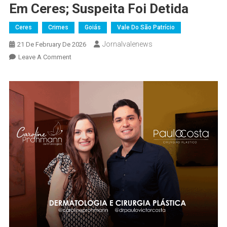
Em Ceres; Suspeita Foi Detida
Ceres
Crimes
Goiás
Vale Do São Patrício
Jornalvalenews
21 De February De 2026
On
Leave A Comment
Vídeo
Mostra
Momento
Em
Que
Mulher
Abre
Carro
E
Furta
Celular
Em
Ceres;
Suspeita