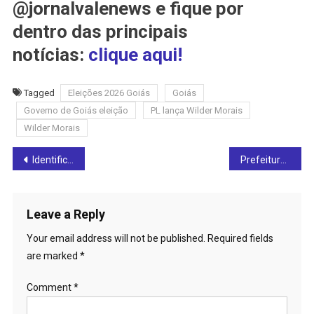
@jornalvalenews e fique por
dentro das principais
notícias:
clique aqui!
Tagged
Eleições 2026 Goiás
Goiás
Governo de Goiás eleição
PL lança Wilder Morais
Wilder Morais
Post
Identificada vítima de atropelamento na BR-153 em Rialma
Prefeitura de Ceres recolhe mais de mil toneladas de lixo em força-tarefa de limpeza
navigation
Leave a Reply
Your email address will not be published.
Required fields
are marked
*
Comment
*