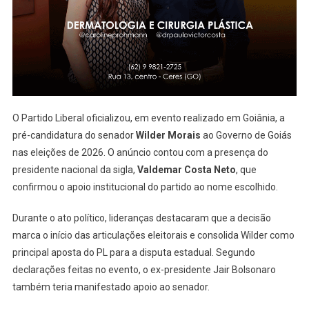
Filha
De
Iris
Rezende
Como
Vice,
Sinalizando
O
Partido Liberal
oficializou, em evento realizado em
Goiânia
, a
Distanciamento
pré-candidatura do senador
Wilder Morais
ao Governo de Goiás
Do
nas eleições de 2026. O anúncio contou com a presença do
Grupo
presidente nacional da sigla,
Valdemar Costa Neto
, que
De
confirmou o apoio institucional do partido ao nome escolhido.
Caiado
Durante o ato político, lideranças destacaram que a decisão
marca o início das articulações eleitorais e consolida Wilder como
principal aposta do PL para a disputa estadual. Segundo
declarações feitas no evento, o ex-presidente Jair Bolsonaro
também teria manifestado apoio ao senador.