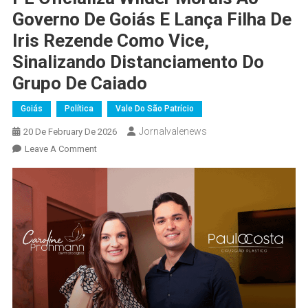
Governo De Goiás E Lança Filha De
Iris Rezende Como Vice,
Sinalizando Distanciamento Do
Grupo De Caiado
Goiás
Política
Vale Do São Patrício
Jornalvalenews
20 De February De 2026
On
Leave A Comment
PL
Oficializa
Wilder
Morais
Ao
Governo
De
Goiás
E
Lança