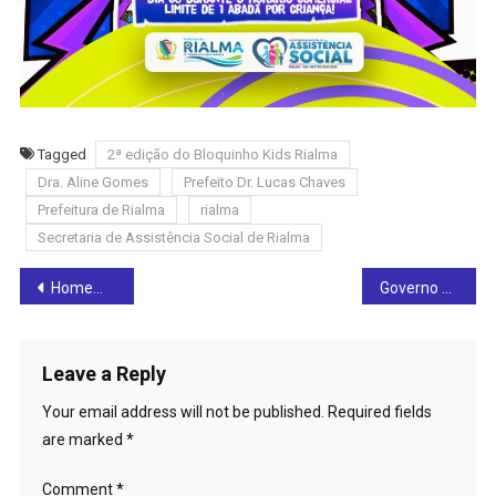
Tagged
2ª edição do Bloquinho Kids Rialma
Dra. Aline Gomes
Prefeito Dr. Lucas Chaves
Prefeitura de Rialma
rialma
Secretaria de Assistência Social de Rialma
Post
Homem é preso em flagrante suspeito de violência doméstica em Ceres
Governo de Goiás reforça parceria com Ceres para obras de infraestrutura urbana
navigation
Leave a Reply
Your email address will not be published.
Required fields
are marked
*
Comment
*