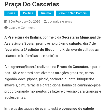
Praça Do Cascatas
Goiás
Política
Rialma
Vale Do São Patrício
Jornalvalenews
3 De February De 2026
On
Leave A Comment
Prefeitura
A
Prefeitura de Rialma
, por meio da
Secretaria Municipal de
De
Assistência Social
, promove no próximo
sábado, dia 7 de
Rialma
fevereiro
, a
2ª edição do Bloquinho Kids
, evento voltado às
Realiza
crianças e às famílias do município.
2ª
Edição
A programação será realizada na
Praça do Cascatas
, a partir
Do
Bloquinho
das
16h
, e contará com diversas atrações gratuitas, como
Kids
algodão-doce, pipoca, picolé, cachorro-quente, brinquedos
Na
infláveis, pintura facial e o tradicional banho de caminhão-pipa,
Praça
proporcionando momentos de lazer e diversão para crianças e
Do
adolescentes.
Cascatas
Entre os destaques do evento está o
concurso de cabelo