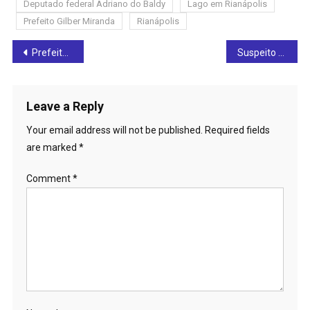
Deputado federal Adriano do Baldy
Lago em Rianápolis
Prefeito Gilber Miranda
Rianápolis
Post
Prefeitura de Rialma anuncia medidas judiciais para recuperar área do Clube da Tele Goiás
Suspeito é contido por populares após tentativa de roubo em Ceres: veja o vídeo
navigation
Leave a Reply
Your email address will not be published.
Required fields
are marked
*
Comment
*