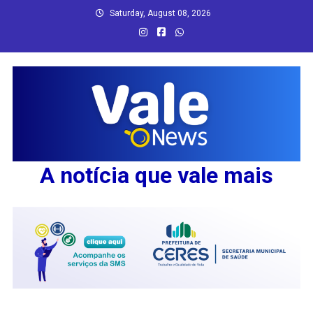
Skip
Saturday, August 08, 2026
to
content
A notícia que vale mais