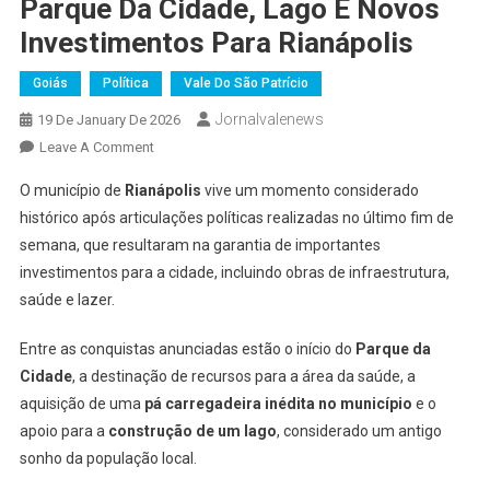
Parque Da Cidade, Lago E Novos
Investimentos Para Rianápolis
Goiás
Política
Vale Do São Patrício
Jornalvalenews
19 De January De 2026
On
Leave A Comment
Prefeito
O município de
Rianápolis
vive um momento considerado
Gilber
histórico após articulações políticas realizadas no último fim de
Miranda
semana, que resultaram na garantia de importantes
Anuncia
investimentos para a cidade, incluindo obras de infraestrutura,
Parque
Da
saúde e lazer.
Cidade,
Lago
Entre as conquistas anunciadas estão o início do
Parque da
E
Cidade
, a destinação de recursos para a área da saúde, a
Novos
aquisição de uma
pá carregadeira inédita no município
e o
Investimentos
apoio para a
construção de um lago
, considerado um antigo
Para
sonho da população local.
Rianápolis