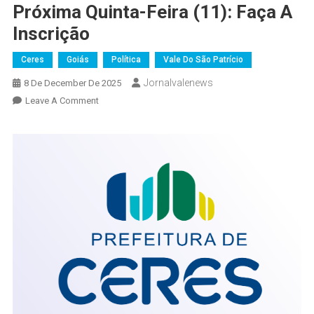
Próxima Quinta-Feira (11): Faça A
Inscrição
Ceres
Goiás
Política
Vale Do São Patrício
Jornalvalenews
8 De December De 2025
On
Leave A Comment
Ceres
Promove
Castrações
Gratuitas
Para
Cães
E
Gatos
Na
Próxima
Quinta-
Feira
(11):