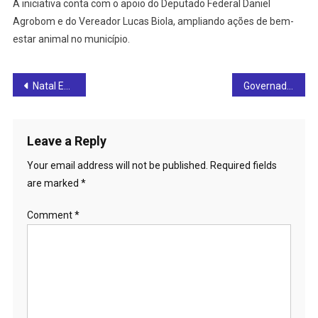
A iniciativa conta com o apoio do Deputado Federal Daniel
Agrobom e do Vereador Lucas Biola, ampliando ações de bem-
estar animal no município.
Post
Natal Encantado de Rialma começa hoje (08) com acender das luzes no Parque Angélica
Governador Caiado elogia prefeito Gilber Miranda e reforça parceria com Rianápolis durante encontro de líderes
navigation
Leave a Reply
Your email address will not be published.
Required fields
are marked
*
Comment
*