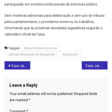
participação em eventos institucionais de interesse público.
Sem matérias adicionais para deliberação e sem uso de tribuna
pelos parlamentares, o presidente encerrou os trabalhos,
informando que as próximas atividades legislativas seguirão o
calendário oficial da Casa.
Tagged
Bruno Bezerra de Lima
Câmara Municipal de Rianápolis
Rianápolis
Post
Expo Jaraguá começa nesta quinta-feira (27) com foco em negócios, moda e fortalecimento da economia local: saiba mais
Expo Jaraguá 2025 inicia hoje e marca momento histórico para a economia de Jaraguá
navigation
Leave a Reply
Your email address will not be published.
Required fields
are marked
*
Comment
*