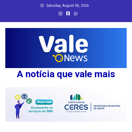
Skip
Saturday, August 08, 2026
to
content
A notícia que vale mais