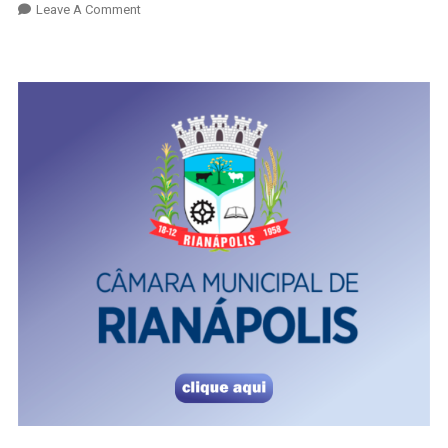
On
Leave A Comment
Câmara
Municipal
De
Rianápolis
Realiza
4ª
E
5ª
Sessões
Ordinárias
De
Novembro
De
2025