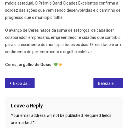
média estadual. O Prêmio Band Cidades Excelentes confirma a
solidez das ações que vêm sendo desenvolvidas e o caminho de
progresso que o município trilha.
O avanço de Ceres nasce da soma de esforços: de cada líder,
colaborador, empresário, empreendedor e cidadão que contribui
para o crescimento do município todos os dias. O resultado é um
sentimento de pertencimento e orgulho coletivo.
Ceres, orgulho de Goiás.
Post
Expo Jaraguá 2025 promete impulsionar a economia e reunir os grandes nomes do empreendedorismo goiano: confira
Beleza e representatividade: Concurso Garota Expo Jaraguá já está em votação
navigation
Leave a Reply
Your email address will not be published.
Required fields
are marked
*