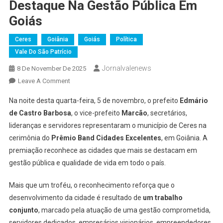
Destaque Na Gestão Pública Em
Goiás
Ceres
Goiânia
Goiás
Política
Vale Do São Patrício
Jornalvalenews
8 De November De 2025
On
Leave A Comment
Ceres
Na noite desta quarta-feira, 5 de novembro, o prefeito
Edmário
Recebe
de Castro Barbosa
, o vice-prefeito
Marcão
, secretários,
Prêmio
lideranças e servidores representaram o município de Ceres na
Band
cerimônia do
Prêmio Band Cidades Excelentes
Cidades
, em Goiânia. A
Excelentes
premiação reconhece as cidades que mais se destacam em
E
gestão pública e qualidade de vida em todo o país.
Consolida
Destaque
Mais que um troféu, o reconhecimento reforça que o
Na
desenvolvimento da cidade é resultado de
um trabalho
Gestão
conjunto
, marcado pela atuação de uma gestão comprometida,
Pública
servidores dedicados, empresários visionários, empreendedores