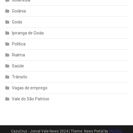
Goianésia
Goiânia
Goiás
Ipiranga de Goiás
Política
Rialma
Saúde
Trânsito
Vagas de emprego
Vale do São Patrício
CazuCruz - Jornal Vale News 2024
|
Theme: News Portal by
Mystery