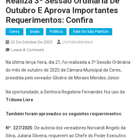
Realiza 3ª Sessão Ordinária De
Outubro E Aprova Importantes
Requerimentos: Confira
Ceres
Goiás
Política
Vale Do São Patrício
Jornalvalenews
22 De October De 2025
On
Leave A Comment
Câmara
Na última terça-feira, dia 21, foi realizada a 3ª Sessão Ordinária
Municipal
do mês de outubro de 2025 da Câmara Municipal de Ceres,
De
presidida pelo vereador Glicério de Moraes Mendes Júnior.
Ceres
Realiza
Na oportunidade, a Senhora Regislene Fernandes fez uso da
3ª
Tribuna Livre
.
Sessão
Ordinária
Também foram aprovados os seguintes requerimentos:
De
Outubro
Nº. 227/2025
:
De autoria dos vereadores Norvandi Angelo da
E
Silva, Juliana Silveira, requerem ao Chefe do Poder Executivo
Aprova