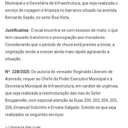
Importantes
Municipal e a Secretária de Infraestrutura, que seja realizada o
Requerimentos:
serviço de roçagem e limpeza no barranco situado na avenida
Confira
Bernardo Sayão, no setor Boa Vista.
Justificativa
:
O local encontra-se com excesso de mato, o que
tem causado transtorno e preocupação aos moradores.
Considerando que o período de chuva está prestes a iniciar, a
vegetação tende a crescer ainda mais rápido agravando a
situação.
Nº. 228/2025
:
De autoria do vereador Reginaldo Liberato de
Azevedo, requer ao Chefe do Poder Executivo Municipal e à
Secretaria Municipal de Infraestrutura, em caráter de urgência,
que seja realizada a reestruturação das vias do Setor
Bougainville, com especial atenção às Ruas 200, 203, 204, 205,
206, Emanuel Sobrinho e Ernane Salgado. Solicita-se que seja
realizados os seguintes serviços:
– Limpeza das ruas;