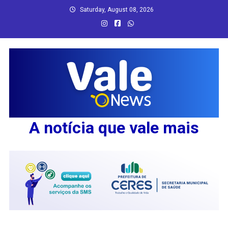
Skip
Saturday, August 08, 2026
to
content
A notícia que vale mais