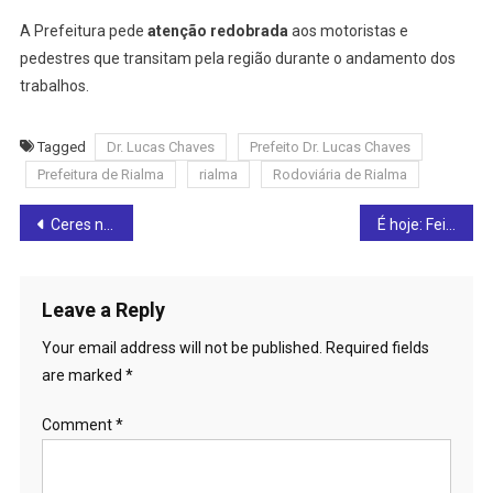
A Prefeitura pede
atenção redobrada
aos motoristas e
pedestres que transitam pela região durante o andamento dos
trabalhos.
Tagged
Dr. Lucas Chaves
Prefeito Dr. Lucas Chaves
Prefeitura de Rialma
rialma
Rodoviária de Rialma
Post
Ceres na mira da polícia: Operação Metanol apura irregularidades em distribuidoras de bebidas
É hoje: Feira Gastronômica e Cultural de Ceres reúne sabores, arte e boa música nesta sexta-feira (10)
navigation
Leave a Reply
Your email address will not be published.
Required fields
are marked
*
Comment
*