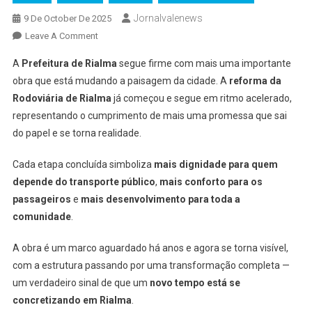
Jornalvalenews
9 De October De 2025
On
Leave A Comment
Rialma
A
Prefeitura de Rialma
segue firme com mais uma importante
Avança:
obra que está mudando a paisagem da cidade. A
reforma da
Reforma
Rodoviária de Rialma
já começou e segue em ritmo acelerado,
Da
representando o cumprimento de mais uma promessa que sai
Rodoviária
Segue
do papel e se torna realidade.
Em
Ritmo
Cada etapa concluída simboliza
mais dignidade para quem
Acelerado
depende do transporte público
,
mais conforto para os
passageiros
e
mais desenvolvimento para toda a
comunidade
.
A obra é um marco aguardado há anos e agora se torna visível,
com a estrutura passando por uma transformação completa —
um verdadeiro sinal de que um
novo tempo está se
concretizando em Rialma
.