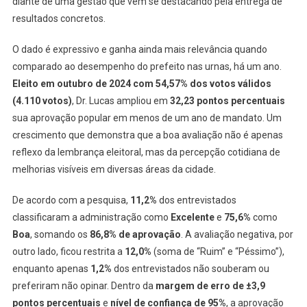
diante de uma gestão que vem se destacando pela entrega de
resultados concretos.
O dado é expressivo e ganha ainda mais relevância quando
comparado ao desempenho do prefeito nas urnas, há um ano.
Eleito em outubro de 2024 com 54,57% dos votos válidos
(4.110 votos)
, Dr. Lucas ampliou em
32,23 pontos percentuais
sua aprovação popular em menos de um ano de mandato. Um
crescimento que demonstra que a boa avaliação não é apenas
reflexo da lembrança eleitoral, mas da percepção cotidiana de
melhorias visíveis em diversas áreas da cidade.
De acordo com a pesquisa,
11,2%
dos entrevistados
classificaram a administração como
Excelente
e
75,6%
como
Boa
, somando os
86,8% de aprovação
. A avaliação negativa, por
outro lado, ficou restrita a
12,0%
(soma de “Ruim” e “Péssimo”),
enquanto apenas
1,2%
dos entrevistados não souberam ou
preferiram não opinar. Dentro da
margem de erro de ±3,9
pontos percentuais
e
nível de confiança de 95%
, a aprovação