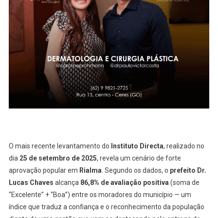
Aprovam
A
Gestão
Do
Prefeito
Dr.
Lucas
Chaves
E
Destaca
Bruno
Peixoto
Na
O mais recente levantamento do
Instituto Directa
, realizado no
Liderança
dia
25 de setembro de 2025
, revela um cenário de forte
Para
aprovação popular em
Rialma
. Segundo os dados, o
prefeito Dr.
Deputado
Lucas Chaves
alcança
86,8% de avaliação positiva
(soma de
Federal
“Excelente” + “Boa”) entre os moradores do município — um
No
índice que traduz a confiança e o reconhecimento da população
Município