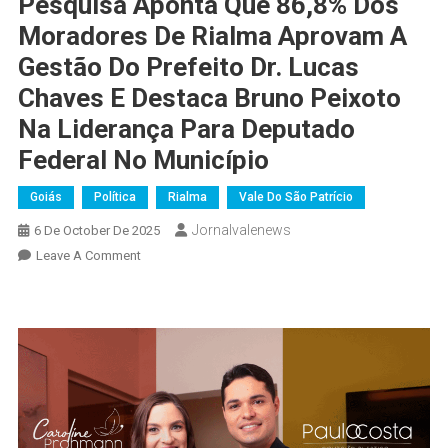
Pesquisa Aponta Que 86,8% Dos
Moradores De Rialma Aprovam A
Gestão Do Prefeito Dr. Lucas
Chaves E Destaca Bruno Peixoto
Na Liderança Para Deputado
Federal No Município
Goiás
Política
Rialma
Vale Do São Patrício
Jornalvalenews
6 De October De 2025
On
Leave A Comment
Pesquisa
Aponta
Que
86,8%
Dos
Moradores
De
Rialma