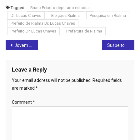
Tagged
Bruno Peixoto deputado estadual
Dr. Lucas Chaves
Eleições Rialma
Pesquisa em Rialma
Prefeito de Rialma Dr. Lucas Chaves
Prefeito Dr. Lucas Chaves
Prefeitura de Rialma
Post
Jovem de 25 anos é assassinado em Ceres na noite deste domingo (5)
Suspeito de homicídio em Ceres morre em confronto com a polícia
navigation
Leave a Reply
Your email address will not be published.
Required fields
are marked
*
Comment
*