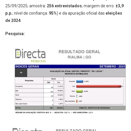
25/09/2025; amostra:
256 entrevistados
; margem de erro:
±3,9
p.p.
; nível de confiança:
95%
) e da apuração oficial das
eleições
de 2024
.
Pesquisa: